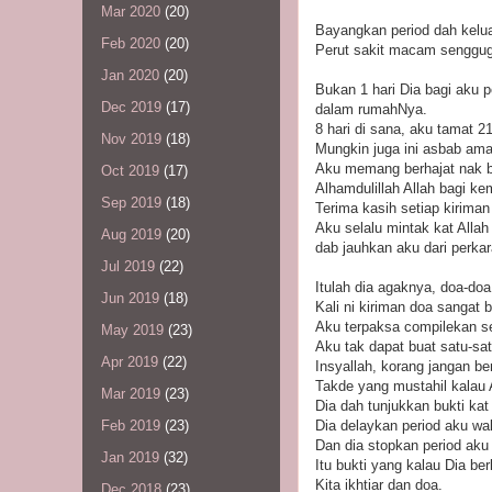
Mar 2020
(20)
Bayangkan period dah keluar
Feb 2020
(20)
Perut sakit macam senggugu
Jan 2020
(20)
Bukan 1 hari Dia bagi aku p
Dec 2019
(17)
dalam rumahNya.
8 hari di sana, aku tamat 21
Nov 2019
(18)
Mungkin juga ini asbab ama
Aku memang berhajat nak ba
Oct 2019
(17)
Alhamdulillah Allah bagi k
Sep 2019
(18)
Terima kasih setiap kiriman
Aku selalu mintak kat All
Aug 2019
(20)
dab jauhkan aku dari perka
Jul 2019
(22)
Itulah dia agaknya, doa-doa
Jun 2019
(18)
Kali ni kiriman doa sangat 
Aku terpaksa compilekan se
May 2019
(23)
Aku tak dapat buat satu-sat
Apr 2019
(22)
Insyallah, korang jangan be
Takde yang mustahil kalau 
Mar 2019
(23)
Dia dah tunjukkan bukti kat
Dia delaykan period aku wa
Feb 2019
(23)
Dan dia stopkan period aku 
Jan 2019
(32)
Itu bukti yang kalau Dia b
Kita ikhtiar dan doa.
Dec 2018
(23)