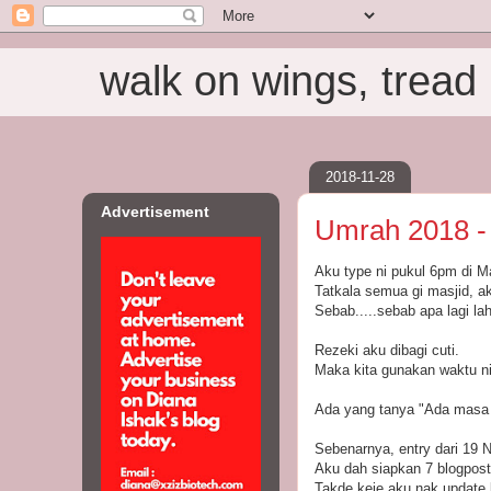
walk on wings, tread i
2018-11-28
Advertisement
Umrah 2018 - 
Aku type ni pukul 6pm di M
Tatkala semua gi masjid, ak
Sebab.....sebab apa lagi la
Rezeki aku dibagi cuti.
Maka kita gunakan waktu ni
Ada yang tanya "Ada masa 
Sebenarnya, entry dari 19 
Aku dah siapkan 7 blogposts
Takde keje aku nak update