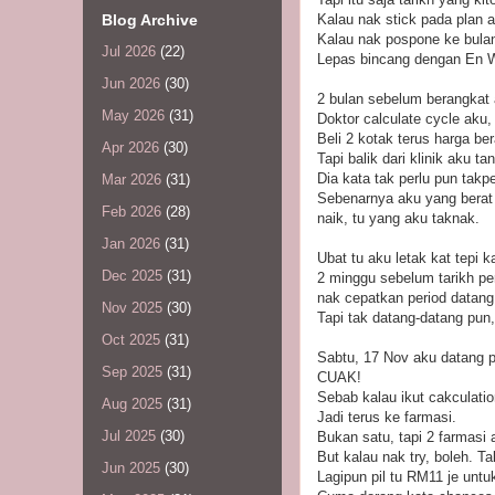
Blog Archive
Kalau nak stick pada plan a
Kalau nak pospone ke bulan
Jul 2026
(22)
Lepas bincang dengan En Wa
Jun 2026
(30)
2 bulan sebelum berangkat 
May 2026
(31)
Doktor calculate cycle aku,
Beli 2 kotak terus harga ber
Apr 2026
(30)
Tapi balik dari klinik aku 
Dia kata tak perlu pun takp
Mar 2026
(31)
Sebenarnya aku yang berat
Feb 2026
(28)
naik, tu yang aku taknak.
Jan 2026
(31)
Ubat tu aku letak kat tepi k
Dec 2025
(31)
2 minggu sebelum tarikh pe
nak cepatkan period datang
Nov 2025
(30)
Tapi tak datang-datang pun, 
Oct 2025
(31)
Sabtu, 17 Nov aku datang p
Sep 2025
(31)
CUAK!
Sebab kalau ikut cakculati
Aug 2025
(31)
Jadi terus ke farmasi.
Jul 2025
(30)
Bukan satu, tapi 2 farmasi 
But kalau nak try, boleh. T
Jun 2025
(30)
Lagipun pil tu RM11 je untu