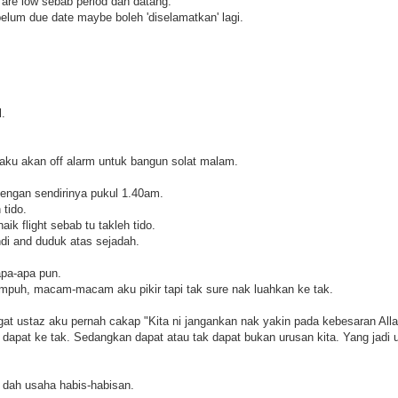
are low sebab period dah datang.
elum due date maybe boleh 'diselamatkan' lagi.
l.
 aku akan off alarm untuk bangun solat malam.
dengan sendirinya pukul 1.40am.
 tido.
ik flight sebab tu takleh tido.
di and duduk atas sejadah.
apa-apa pun.
mpuh, macam-macam aku pikir tapi tak sure nak luahkan ke tak.
ngat ustaz aku pernah cakap "Kita ni jangankan nak yakin pada kebesaran All
 dapat ke tak. Sedangkan dapat atau tak dapat bukan urusan kita. Yang jadi ur
 dah usaha habis-habisan.