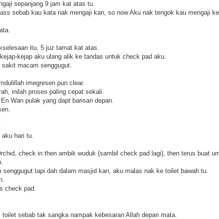
gaji sepanjang 9 jam kat atas tu.
ass sebab kau kata nak mengaji kan, so now Aku nak tengok kau mengaji ke 
ata.
kselesaan itu, 5 juz tamat kat atas.
 kejap-kejap aku ulang alik ke tandas untuk check pad aku.
t sakit macam senggugut.
mdulillah imegresen pun clear.
ah, inilah proses paling cepat sekali.
d En Wan pulak yang dapt barisan depan.
sen.
.
 aku hari tu.
rchid, check in then ambik wuduk (sambil check pad lagi), then terus buat u
m.
enggugut tapi dah dalam masjid kan, aku malas nak ke toilet bawah tu.
h.
us check pad.
 toilet sebab tak sangka nampak kebesaran Allah depan mata.