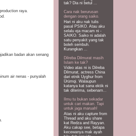
tak? Dia ni betul ...
roduction raya.
Cara nak berurusan
od.
dengan orang saiko.
Hari ni aku nak tulis
pasal PSIKO. Atau aku
selalu eja macam ni -
SAIKO. Saiko ni adalah
satu penyakit yang tak
boleh sembuh.
Kurangkan ...
njadikan badan akan senang
Dilreba Dilmurat masih
Islam ke tak?
Video atas ni is Dilreba
Dilmurat, actress China
inum air nenas - punyalah
dari etnik Uyghur from
Ürümqi. Walaupun
katanya kat sana ektik ni
tak diterima, sebenarn...
Ilmu tu bukan sekadar
untuk cari makan. Tapi
untuk jaga maruah!
Atas ni aku capture from
Thread and aku share
p.
kat Redza and Rayyan.
Aku cakap see, betapa
kecewanya mak ayah