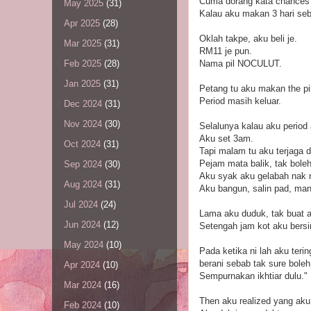
Cuma dorang kata chances 
May 2025
(31)
Kalau aku makan 3 hari seb
Apr 2025
(28)
Oklah takpe, aku beli je.
Mar 2025
(31)
RM11 je pun.
Nama pil NOCULUT.
Feb 2025
(28)
Jan 2025
(31)
Petang tu aku makan the pi
Period masih keluar.
Dec 2024
(31)
Nov 2024
(30)
Selalunya kalau aku period
Aku set 3am.
Oct 2024
(31)
Tapi malam tu aku terjaga 
Pejam mata balik, tak boleh
Sep 2024
(30)
Aku syak aku gelabah nak na
Aug 2024
(31)
Aku bangun, salin pad, man
Jul 2024
(24)
Lama aku duduk, tak buat 
Jun 2024
(12)
Setengah jam kot aku bersi
May 2024
(10)
Pada ketika ni lah aku teri
berani sebab tak sure boleh
Apr 2024
(10)
Sempurnakan ikhtiar dulu."
Mar 2024
(16)
Then aku realized yang aku
Feb 2024
(10)