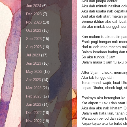
Aku dah jumpa dokter.
Jan 2024
(6)
Aku dah mintak nasihat dok
Aku dah usaha nak cepatka
Dec 2023
(7)
And aku dah start makan pil
Semua ikhtiar aku dah buat 
Nov 2023
(14)
So aku mintak sungguh-sun
Oct 2023
(15)
Kan malam tu aku salin pad
Sep 2023
(15)
Esok pagi bangun nak mandi
Hati tu dah rasa macam nak
Aug 2023
(16)
Dalam keadaan baring dan t
Jul 2023
(17)
So aku tunggu 3 jam.
Dalam masa 3 jam tu aku bu
Jun 2023
(16)
May 2023
(12)
After 3 jam, check, memang
Aku tak tunggu dah.
Apr 2023
(14)
Terus mandi wajib, buat Dh
Lepas Dhuha, check lagi, sti
Mar 2023
(21)
Feb 2023
(17)
Esoknya aku berangkat ke
Kat airport tu aku dah start
Jan 2023
(14)
Aku doa aku nak khatam Qur
Dec 2022
(18)
Dalam erti kata lain, tahan
Walaupun period dah stop tap
Nov 2022
(18)
Kejap-kejap aku ke toilet c