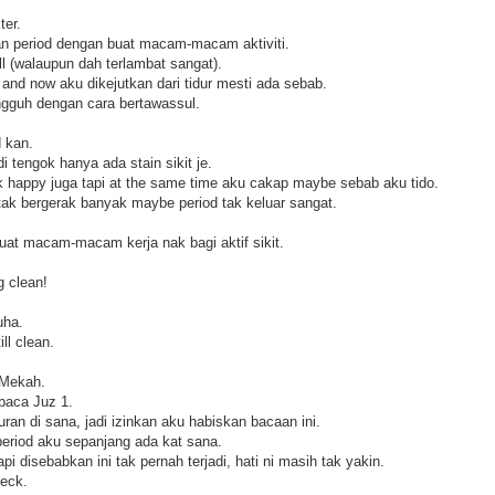
ter.
n period dengan buat macam-macam aktiviti.
l (walaupun dah terlambat sangat).
and now aku dikejutkan dari tidur mesti ada sebab.
gguh dengan cara bertawassul.
 kan.
 tengok hanya ada stain sikit je.
 happy juga tapi at the same time aku cakap maybe sebab aku tido.
ak bergerak banyak maybe period tak keluar sangat.
at macam-macam kerja nak bagi aktif sikit.
 clean!
uha.
ll clean.
 Mekah.
 baca Juz 1.
an di sana, jadi izinkan aku habiskan bacaan ini.
 period aku sepanjang ada kat sana.
i disebabkan ini tak pernah terjadi, hati ni masih tak yakin.
heck.