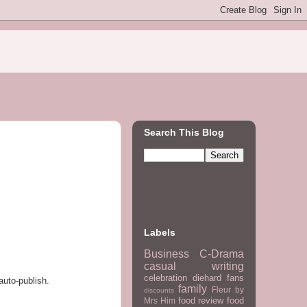
Search This Blog
Labels
Business
C-Drama
casual writing
celebration
diehard fans
auto-publish.
family
Fleur by
discounts
food review
food
Mrs Him