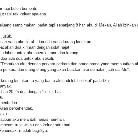
 tapi boleh berhenti.
t tapi tak keluar apa-apa.
eluang sempirnakan ibadat tapi sepanjang 8 hari aku di Mekah, Allah izinkan
 juzuk.
nah yang aku pikul - doa-doa yang korang kirimkan.
cakan doa kiriman dengan solat hajat.
emudahan untuk aku baca kiriman doa korang.
 doa ada doa untuk aku sekali.
ah "Dekatkan aku dengan perkara-perkara dan orang-orang yang membuatkan 
ra-perkara dan orang-orang yang akan buatkan aku semakin jauh dariMu".
 korang kirimkan tu yang bantu aku jadi lebih 'dekat' pada Dia.
banyak.
tiap 20-25 doa dengan 1 solat hajat.
u.
rhenti doa.
Allah berkehendak.
 aku.
laupun aku melantak nenas hari-hari.
macam tu je walau dah keluar satu hari.
erkehendak, mudah bagiNya.