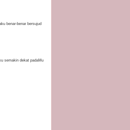
 aku benar-benar bersujud
aku semakin dekat padaMu