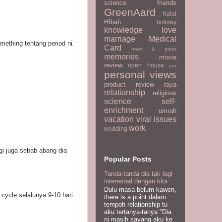
science
friends
GreenAard
halal
HIbah
holiday
knowledge
love
marriage
Medical
ething tentang period ni.
Card
meet & greet
memories
movie
review
open house
per
personal views
product review
raya
relationship
religious
science
self-
enrichment
umrah
vacation
viral issues
work
wedding
gi juga sebab abang dia
Popular Posts
Tanda-tanda dia tak lagi
interested dengan kita
Dulu masa belum kawen,
ycle selalunya 9-10 hari.
there is a point dalam
tempoh relationship tu
aku tertanya-tanya "Dia
ni masih sayang aku ke