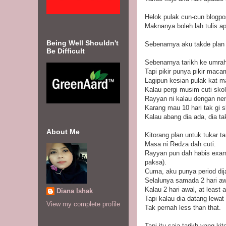
Helok pulak cun-cun blogpos
Maknanya boleh lah tulis a
Being Well Shouldn't
Sebenarnya aku takde plan 
Be Difficult
Sebenarnya tarikh ke umrah
Tapi pikir punya pikir mac
Lagipun kesian pulak kat 
Kalau pergi musim cuti sko
Rayyan ni kalau dengan ne
Karang mau 10 hari tak gi s
Kalau abang dia ada, dia tak
About Me
Kitorang plan untuk tukar ta
Masa ni Redza dah cuti.
Rayyan pun dah habis exam, 
paksa).
Cuma, aku punya period dij
Selalunya samada 2 hari awa
Kalau 2 hari awal, at leas
Diana Ishak
Tapi kalau dia datang lewa
View my complete profile
Tak pernah less than that.
Tapi itu saja tarikh yang kit