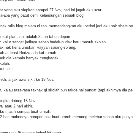
t yang aku siapkan sampai 27 Nov, hari ini jugak aku uzur.
pa-apa yang patut demi kelansungan sebuah blog.
nak tulis blog malam ni tapi memandangkan aku period jadi aku nak share som
 ikut plan asal adalah 3 Jan tahun depan.
am kalut sangat jadinya sebab budak-budak baru masuk skolah.
mak nak kena uruskan Rayyan sorang-sorang.
lah at least Redza ada kat rumah.
nek dia kemain banyak cengkadak.
kolah.
ut sikit.
rikh, anjak awal sikit ke 19 Nov.
kalau rasa-rasa taknak gi skolah pun takde hal sangat (tapi akhirnya dia pe
angka datang 15 Nov.
l atau 2 hari akhir.
t aku masih sempat buat umrah.
t 2 hari maknanya harapan nak buat umrah memang melebur sebab aku punya c
orang rasa fit dengan jadual kitorang.