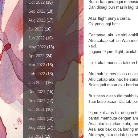
Buruk kan perangai manusi
Oct 2022
(16)
Dah dibagi pun masih lagi t
Sep 2022
(18)
Atas flight punya cerita.
Aug 2022
(17)
Ok yang lagi best.
Jul 2022
(16)
Ceritanya, aku ke sini ambi
Jun 2022
(16)
Aku cakap kat En Wan meh la
kaki.
May 2022
(18)
Lagipun 9 jam flight, biarla
Apr 2022
(24)
Lojik akal manusia takkan 
Mar 2022
(16)
Aku nak bisnes class ni ak
Feb 2022
(13)
Aku cakap aku nak ke sana
Jan 2022
(16)
Boleh jadi masa aku berdoa
Dec 2021
(15)
Business class dia makbul
Nov 2021
(17)
Tapi keselesaan Dia tak p
Oct 2021
(10)
9 jam kat atas tu, dengan
bantai membuta dengan ama
Sep 2021
(12)
Asal aku lunjurkan kaki, mes
Aug 2021
(17)
Asal aku bak cuba baring me
Akhirnya, aku duduk busine
Jul 2021
(15)