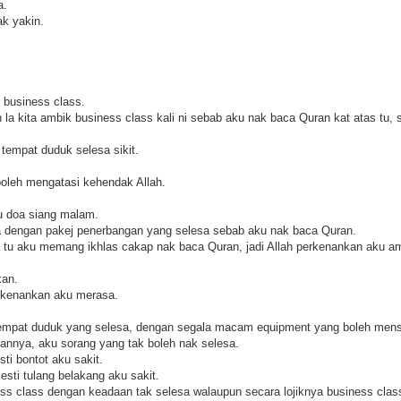
a.
ak yakin.
l business class.
 kita ambik business class kali ni sebab aku nak baca Quran kat atas tu, se
h tempat duduk selesa sikit.
boleh mengatasi kehendak Allah.
u doa siang malam.
 dengan pakej penerbangan yang selesa sebab aku nak baca Quran.
 tu aku memang ikhlas cakap nak baca Quran, jadi Allah perkenankan aku am
kan.
erkenankan aku merasa.
 tempat duduk yang selesa, dengan segala macam equipment yang boleh mense
nnya, aku sorang yang tak boleh nak selesa.
ti bontot aku sakit.
sti tulang belakang aku sakit.
ss class dengan keadaan tak selesa walaupun secara lojiknya business class