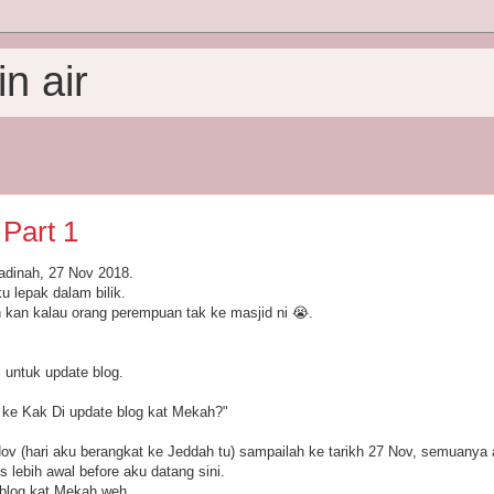
n air
Part 1
adinah, 27 Nov 2018.
u lepak dalam bilik.
h kan kalau orang perempuan tak ke masjid ni 😭.
 untuk update blog.
ke Kak Di update blog kat Mekah?"
Nov (hari aku berangkat ke Jeddah tu) sampailah ke tarikh 27 Nov, semuanya 
 lebih awal before aku datang sini.
 blog kat Mekah weh.