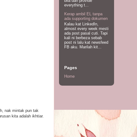
bila dah provide
everything t...
Kerap ambil EL tanpa
ada supporting dokumen
Kalau kat LinkedIn,
almost every week mesti
ada post pasal cuti. Tapi
kali ni berbeza sebab
post ni lalu kat newsfeed
FB aku. Marilah kit...
Pages
Home
ah, nak mintak pun tak
usan kita adalah ikhtiar.