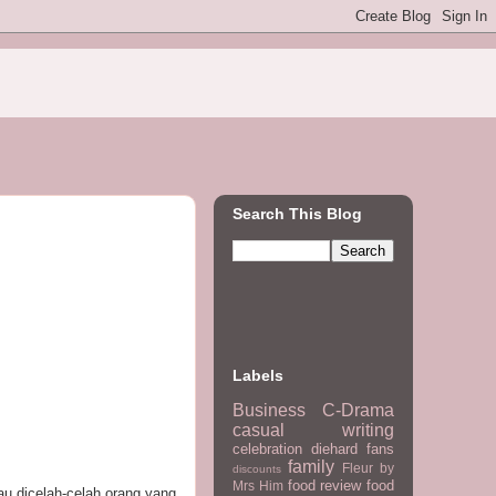
Search This Blog
Labels
Business
C-Drama
casual writing
celebration
diehard fans
family
Fleur by
discounts
food review
food
Mrs Him
au dicelah-celah orang yang