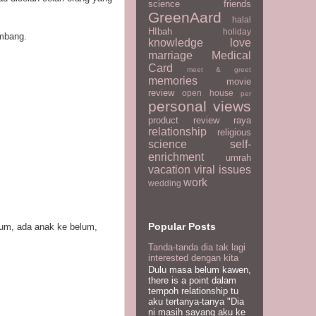
science
friends
GreenAard
halal
HIbah
holiday
mbang.
knowledge
love
marriage
Medical
Card
meet & greet
memories
movie
review
open house
per
personal views
product review
raya
relationship
religious
science
self-
enrichment
umrah
vacation
viral issues
work
wedding
Popular Posts
lum, ada anak ke belum,
Tanda-tanda dia tak lagi
interested dengan kita
Dulu masa belum kawen,
there is a point dalam
tempoh relationship tu
aku tertanya-tanya "Dia
ni masih sayang aku ke