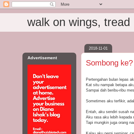
walk on wings, tread i
2018-11-01
Advertisement
Sombong ke?
Pertengahan bulan lepas ak
Kat situ nampak betapa ak
Sampai dah beribu-ribu mes
Sometimes aku terfikir, ad
Entah, aku sendiri susah na
Aku rasa aku lebih kepada 
Tapi mungkin juga orang 
Kalau aku pergi seminar, c