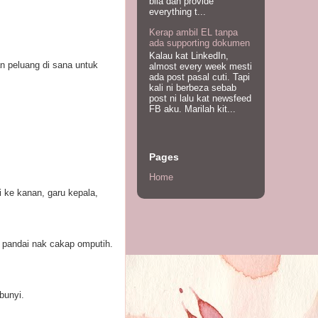
bila dah provide
everything t...
Kerap ambil EL tanpa
ada supporting dokumen
Kalau kat LinkedIn,
 peluang di sana untuk
almost every week mesti
ada post pasal cuti. Tapi
kali ni berbeza sebab
post ni lalu kat newsfeed
FB aku. Marilah kit...
Pages
Home
ai ke kanan, garu kepala,
k pandai nak cakap omputih.
bunyi.