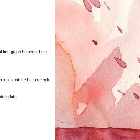
.
lim, group hafazan, hoih
ku klik gitu je biar nampak
tang kita.