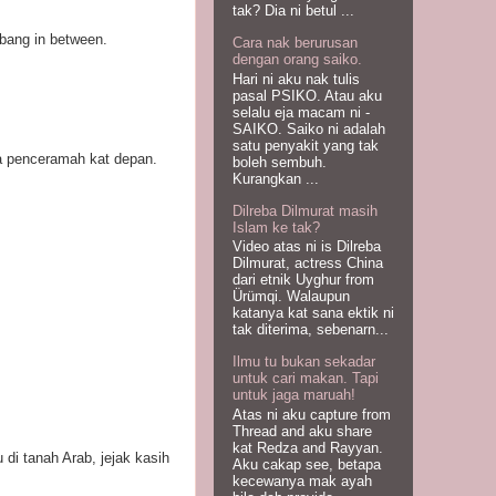
tak? Dia ni betul ...
bang in between.
Cara nak berurusan
dengan orang saiko.
Hari ni aku nak tulis
pasal PSIKO. Atau aku
selalu eja macam ni -
SAIKO. Saiko ni adalah
satu penyakit yang tak
ra penceramah kat depan.
boleh sembuh.
Kurangkan ...
Dilreba Dilmurat masih
Islam ke tak?
Video atas ni is Dilreba
Dilmurat, actress China
dari etnik Uyghur from
Ürümqi. Walaupun
katanya kat sana ektik ni
tak diterima, sebenarn...
Ilmu tu bukan sekadar
untuk cari makan. Tapi
untuk jaga maruah!
Atas ni aku capture from
Thread and aku share
kat Redza and Rayyan.
di tanah Arab, jejak kasih
Aku cakap see, betapa
kecewanya mak ayah