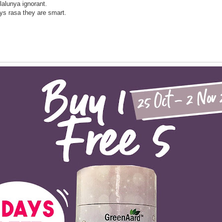
lalunya ignorant.
ys rasa they are smart.