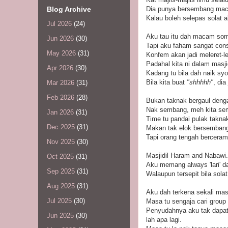
Blog Archive
Dia punya bersembang maca
Kalau boleh selepas solat 
Jul 2026
(24)
Aku tau itu dah macam so
Jun 2026
(30)
Tapi aku faham sangat con
May 2026
(31)
Konfem akan jadi meleret-le
Padahal kita ni dalam masj
Apr 2026
(30)
Kadang tu bila dah naik sy
Bila kita buat
"shhhhh"
, dia
Mar 2026
(31)
Feb 2026
(28)
Bukan taknak bergaul denga
Nak sembang, meh kita sem
Jan 2026
(31)
Time tu pandai pulak takn
Dec 2025
(31)
Makan tak elok bersemban
Tapi orang tengah bercera
Nov 2025
(30)
Masjidil Haram and Nabawi.
Oct 2025
(31)
Aku memang always 'lari' d
Sep 2025
(31)
Walaupun tersepit bila sola
Aug 2025
(31)
Aku dah terkena sekali masa
Jul 2025
(30)
Masa tu sengaja cari grou
Penyudahnya aku tak dapat 
Jun 2025
(30)
lah apa lagi.