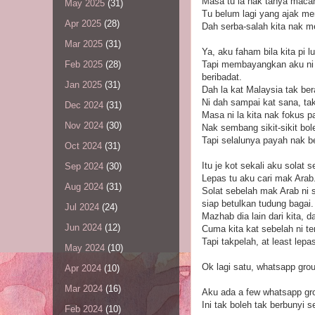
Masa tu la nak tanya mac
May 2025
(31)
Tu belum lagi yang ajak mem
Apr 2025
(28)
Dah serba-salah kita nak m
Mar 2025
(31)
Ya, aku faham bila kita pi l
Tapi membayangkan aku ni 
Feb 2025
(28)
beribadat.
Jan 2025
(31)
Dah la kat Malaysia tak bera
Ni dah sampai kat sana, t
Dec 2024
(31)
Masa ni la kita nak fokus p
Nov 2024
(30)
Nak sembang sikit-sikit bol
Tapi selalunya payah nak b
Oct 2024
(31)
Itu je kot sekali aku solat 
Sep 2024
(30)
Lepas tu aku cari mak Arab
Aug 2024
(31)
Solat sebelah mak Arab ni sa
siap betulkan tudung bagai.
Jul 2024
(24)
Mazhab dia lain dari kita, d
Jun 2024
(12)
Cuma kita kat sebelah ni te
Tapi takpelah, at least le
May 2024
(10)
Ok lagi satu, whatsapp gro
Apr 2024
(10)
Mar 2024
(16)
Aku ada a few whatsapp gro
Ini tak boleh tak berbunyi 
Feb 2024
(10)