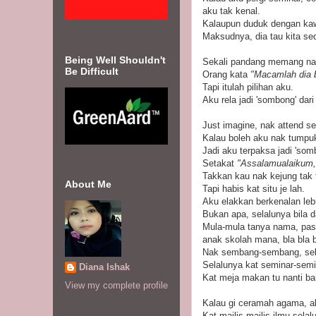
aku tak kenal.
Kalaupun duduk dengan kawa
Maksudnya, dia tau kita s
Being Well Shouldn't
Sekali pandang memang na
Be Difficult
Orang kata
"Macamlah dia ba
Tapi itulah pilihan aku.
Aku rela jadi 'sombong' dari
Just imagine, nak attend se
Kalau boleh aku nak tumpu
Jadi aku terpaksa jadi 'som
Setakat
"Assalamualaikum, 
Takkan kau nak kejung tak t
About Me
Tapi habis kat situ je lah.
Aku elakkan berkenalan lebi
Bukan apa, selalunya bila 
Mula-mula tanya nama, past
anak skolah mana, bla bla b
Nak sembang-sembang, sela
Selalunya kat seminar-semi
Diana Ishak
Kat meja makan tu nanti bar
View my complete profile
Kalau gi ceramah agama, a
Kat majlis-majlis ilmu selalu