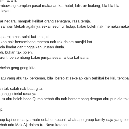
am-macam.
bawang komplen pasal makanan kat hotel, bilik air leaking, bla bla bla.
elayan.
uar negara, nampak kelibat orang senegara, rasa teruja.
sampai Mekah agaknya sekali seumur hidup, kalau boleh nak memaksimakan
pa rajin nak solat kat masjid.
akkan nak bersembang macam nak rak dalam masjid kot.
ada ibadat dan tinggalkan urusan dunia.
eh, bukan tak boleh.
erenti bersembang kalau jumpa sesama kita kat sana.
sebelah geng-geng kita.
.
tu yang aku tak berkenan, bila bersolat sekejap kain terkibai ke kiri, terkib
an tak salah nak buat gitu.
rganggu betul rasanya.
pas tu aku boleh baca Quran sebab dia nak bersembang dengan aku pun dia ta
up.
up tapi semuanya mute setahu, kecuali whatsapp group family saja yang ber
sebab ada Mak Aji dalam tu. Naya karang.