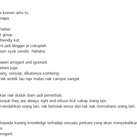
la komen artis tu.
enapa.
witter.
t group.
friendly kot.
 jadi blogger je cukuplah.
diam syok sendiri. Hahaha.
ween arrogant and ignorant.
tara juga.
rang, senyap, dikatanya sombong.
nak ambik tau tapi malas nak campur sangat.
kan nak duduk diam jadi pemerhati.
unjuk they are always right and refuse ikut cakap orang lain.
-rendahkan orang lain, tak bertolak-ansur dan tak nak memahami orang lain.
ih kepada kurang knowledge terhadap sesuatu perkara yang akan menyebabkan
i.
rrogant.