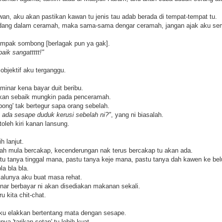
n, aku akan pastikan kawan tu jenis tau adab berada di tempat-tempat tu.
edang dalam ceramah, maka sama-sama dengar ceramah, jangan ajak aku se
mpak sombong [berlagak pun ya gak].
ik sangattttt!"
 objektif aku terganggu.
minar kena bayar duit beribu.
kan sebaik mungkin pada penceramah.
bong' tak bertegur sapa orang sebelah.
ada sesape duduk kerusi sebelah ni?"
, yang ni biasalah.
oleh kiri kanan lansung.
h lanjut.
dah mula bercakap, kecenderungan nak terus bercakap tu akan ada.
u tanya tinggal mana, pastu tanya keje mana, pastu tanya dah kawen ke be
la bla bla.
lunya aku buat masa rehat.
nar berbayar ni akan disediakan makanan sekali.
u kita chit-chat.
ku elakkan bertentang mata dengan sesape.
nya 'tarikan setan' tu lebih kuat.