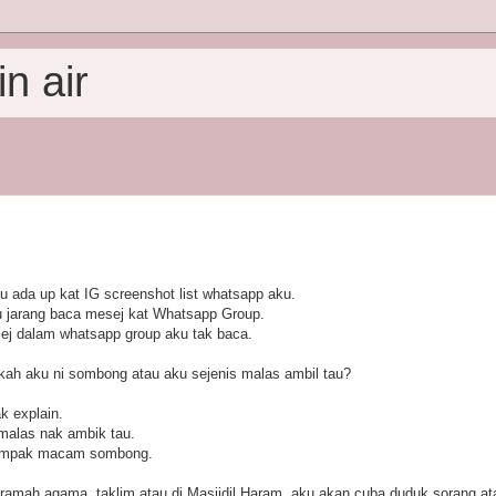
n air
u ada up kat IG screenshot list whatsapp aku.
u jarang baca mesej kat Whatsapp Group.
ej dalam whatsapp group aku tak baca.
akah aku ni sombong atau aku sejenis malas ambil tau?
k explain.
malas nak ambik tau.
nampak macam sombong.
eramah agama, taklim atau di Masjidil Haram, aku akan cuba duduk sorang at