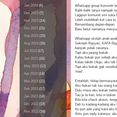
Jan 2024
(6)
Whatsapp group komuniti te
Balik-balik tanya nampak t
Dec 2023
(7)
Lagipun komuniti sini suka 
Lebih muhibbah kot cara tu.
Nov 2023
(14)
Bersembang depan-depan.
Oct 2023
(15)
Baru betul namanya mesyua
Sep 2023
(15)
Whatsapp skolah anak-anak
Sekolah Rayyan, KAFA Rayy
Aug 2023
(16)
banyak pulak rasanya.
Jul 2023
(17)
Tapi aku jarang bukak.
Kalau bukak pun sebab aku 
Jun 2023
(16)
Kalau takde cikgu, aku tak
May 2023
(12)
Tapi aku bukak gak sesekali
'read'.
Apr 2023
(14)
Entahlah, hidup bermasyaraka
Mar 2023
(21)
Aku bukan tak tau orang 
Feb 2023
(17)
Dulu masa aku bukak twitte
Tau je la kan, kita ni buka
Jan 2023
(14)
Bila kita check akaun, ten
Dec 2022
(18)
Dah tu kadang-kadang aku t
Itu pun ada yang kata aku b
Nov 2022
(18)
Artis pun reply katanya, ak