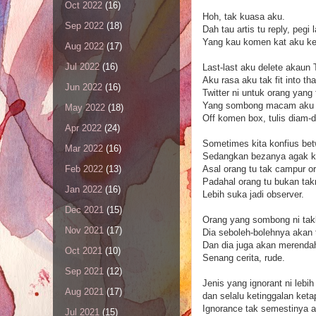
Oct 2022
(16)
Hoh, tak kuasa aku.
Sep 2022
(18)
Dah tau artis tu reply, pegi 
Yang kau komen kat aku k
Aug 2022
(17)
Jul 2022
(16)
Last-last aku delete akaun T
Aku rasa aku tak fit into tha
Jun 2022
(16)
Twitter ni untuk orang yang 
Yang sombong macam aku ni
May 2022
(18)
Off komen box, tulis diam-
Apr 2022
(24)
Sometimes kita konfius bet
Mar 2022
(16)
Sedangkan bezanya agak ke
Asal orang tu tak campur o
Feb 2022
(13)
Padahal orang tu bukan tak
Jan 2022
(16)
Lebih suka jadi observer.
Dec 2021
(15)
Orang yang sombong ni tak
Nov 2021
(17)
Dia seboleh-bolehnya akan t
Dan dia juga akan merendah
Oct 2021
(10)
Senang cerita, rude.
Sep 2021
(12)
Jenis yang ignorant ni leb
Aug 2021
(17)
dan selalu ketinggalan ketap
Ignorance tak semestinya a
Jul 2021
(15)