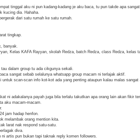
mpat tinggal aku ni pun kadang-kadang je aku baca, tu pun takde apa sangat
ak kucing dia. Hahaha.
bergerak dari satu rumah ke satu rumah.
rat tingkap.
, banyak.
an, Kelas KAFA Rayyan, skolah Redza, batch Redza, class Redza, kelas tak
tau dalam group tu ada cikgunya sekali.
 baca sangat sebab selalunya whatsapp group macam ni terlajak aktif.
 untuk scan-scan info kot-kot ada yang penting ataupun kalau malas sangat a
t ni adakalanya payah juga bila terlalu takutkan apa orang lain akan fikir ten
kata aku macam-macam.
r.
n 24 jam hadap henfon.
gok melambak orang mention kita.
ak larat nak respond satu-satu.
erlagak diva.
u ni artis pun bukan tapi taknak reply komen followers.