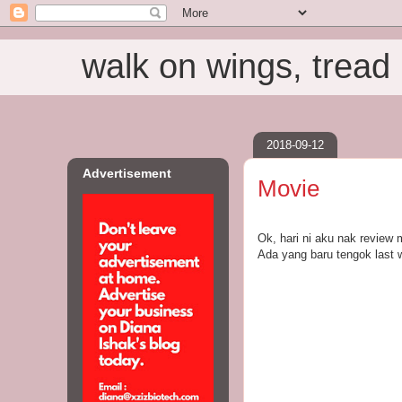
walk on wings, tread i
2018-09-12
Advertisement
Movie
Ok, hari ni aku nak review
Ada yang baru tengok last w