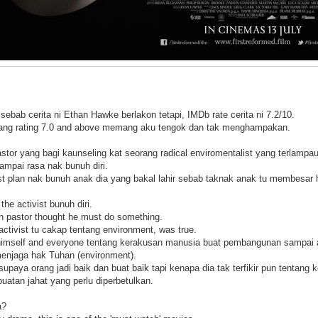
e, sebab cerita ni Ethan Hawke berlakon tetapi, IMDb rate cerita ni 7.2/10.
 yang rating 7.0 and above memang aku tengok dan tak menghampakan.
pastor yang bagi kaunseling kat seorang radical enviromentalist yang terlamp
mpai rasa nak bunuh diri.
ist plan nak bunuh anak dia yang bakal lahir sebab taknak anak tu membesar 
he activist bunuh diri.
an pastor thought he must do something.
ctivist tu cakap tentang environment, was true.
n himself and everyone tentang kerakusan manusia buat pembangunan sampai 
menjaga hak Tuhan (environment).
upaya orang jadi baik dan buat baik tapi kenapa dia tak terfikir pun tentang 
uatan jahat yang perlu diperbetulkan.
a?