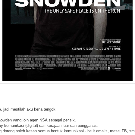
ie, jadi mestilah aku kena tengok.
owden yang join agen NSA sebagai perisik.
y komunikasi (digital) dari kerajaan luar dan pengganas.
g dorang boleh kesan semua bentuk komunikasi - be it emails, mesej FB, sm