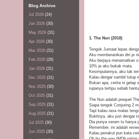
Blog Archive
Jul 2026
(24)
Jun 2026
(30)
May 2026
(31)
1. The Nun (2018)
Apr 2026
(30)
Tengok Jumaat lepas deng
Mar 2026
(31)
Aku memberanikan diri je ni
Feb 2026
(28)
Aku berjaya menamatkan ce
10% je aku bukak mata.
Jan 2026
(31)
Kesimpulannya, aku tak te
Kalau dengar sambil tutup 
Dec 2025
(31)
Bukan apa, cerita ni gelap 
Nov 2025
(30)
rupanya tertipu sebab hantu
Oct 2025
(31)
The Nun adalah prequel The
Sep 2025
(31)
Siapa tengok Conjuring 2 m
Tapi kalau rasa malas teng
Aug 2025
(31)
Buktinya, aku just dengar t
Dia punya seram tu hanya pa
Jul 2025
(30)
Remember, ini adalah revie
Jun 2025
(30)
Kalau penakut pun kata cer
Oh by the way IMDb rating c