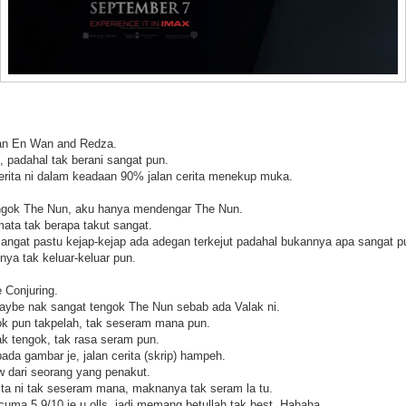
an En Wan and Redza.
, padahal tak berani sangat pun.
rita ni dalam keadaan 90% jalan cerita menekup muka.
ngok The Nun, aku hanya mendengar The Nun.
mata tak berapa takut sangat.
sangat pastu kejap-kejap ada adegan terkejut padahal bukannya apa sangat pu
nya tak keluar-keluar pun.
 Conjuring.
aybe nak sangat tengok The Nun sebab ada Valak ni.
ok pun takpelah, tak seseram mana pun.
ak tengok, tak rasa seram pun.
da gambar je, jalan cerita (skrip) hampeh.
w dari seorang yang penakut.
ita ni tak seseram mana, maknanya tak seram la tu.
uma 5.9/10 je u olls, jadi memang betullah tak best. Hahaha.