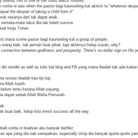
 drama, this is one of the 'must watch' movies.
 cerita ni was when the pastor bagi kaunseling kat aktivis tu
"whatever despai
equal the despair of taking a child from it".
eruk rasanya dari tak dapat anak.
 semata-mata takut dia tak boleh survive.
at kerja Tuhan.
st masa scene pastor bagi kaunseling kat a group of people.
a orang baik, tak pernah buat jahat, tapi akhirnya hidup susah, why?
 connection between godliness and prosperity. There’s no dollar sign on His p
n diri sendiri as well as tulis kat blog and FB yang mana ibadah tak ada kai
na urusan ibadah kau tip top.
na Allah kasih.
belum tentu kerana Allah sayang.
ita dapat sebab Allah Maha Pemurah.
ak.
ak buat baik, hidup kita mesti success all the way.
ab cerita ni buatkan aku banyak berfikir.
n apa yang dia nak sampaikan, especially skrip dia banyak quote-quote yang