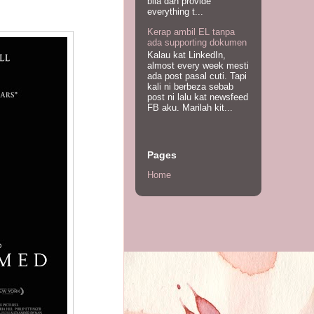
bila dah provide
everything t...
Kerap ambil EL tanpa
ada supporting dokumen
Kalau kat LinkedIn,
almost every week mesti
ada post pasal cuti. Tapi
kali ni berbeza sebab
post ni lalu kat newsfeed
FB aku. Marilah kit...
Pages
Home