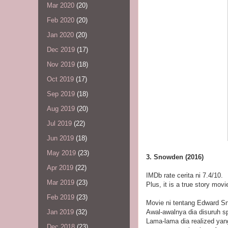
Mar 2020
(20)
Feb 2020
(20)
Jan 2020
(20)
Dec 2019
(17)
Nov 2019
(18)
Oct 2019
(17)
Sep 2019
(18)
Aug 2019
(20)
Jul 2019
(22)
Jun 2019
(18)
May 2019
(23)
3. Snowden (2016)
Apr 2019
(22)
IMDb rate cerita ni 7.4/10.
Mar 2019
(23)
Plus, it is a true story mov
Feb 2019
(23)
Movie ni tentang Edward Sn
Awal-awalnya dia disuruh sp
Jan 2019
(32)
Lama-lama dia realized yan
Dec 2018
(23)