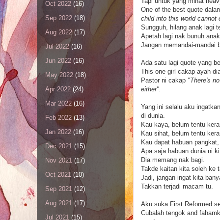
Tapi untuk yang minat heavy
Oct 2022
(16)
One of the best quote dalam
Sep 2022
(18)
child into this world cannot 
Sungguh, hilang anak lagi t
Aug 2022
(17)
Apetah lagi nak bunuh anak
Jangan memandai-mandai bu
Jul 2022
(16)
Jun 2022
(16)
Ada satu lagi quote yang be
This one girl cakap ayah di
May 2022
(18)
Pastor ni cakap
"There's no
either".
Apr 2022
(24)
Mar 2022
(16)
Yang ini selalu aku ingatka
di dunia.
Feb 2022
(13)
Kau kaya, belum tentu kera
Jan 2022
(16)
Kau sihat, belum tentu kera
Kau dapat habuan pangkat, 
Dec 2021
(15)
Apa saja habuan dunia ni k
Dia memang nak bagi.
Nov 2021
(17)
Takde kaitan kita soleh ke t
Oct 2021
(10)
Jadi, jangan ingat kita bany
Takkan terjadi macam tu.
Sep 2021
(12)
Aug 2021
(17)
Aku suka First Reformed seb
Cubalah tengok and fahamka
Jul 2021
(15)