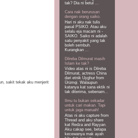
tak? Dia ni betul ...
Cara nak berurusan
dengan orang saiko.
Hari ni aku nak tulis
pasal PSIKO. Atau aku
selalu eja macam ni -
SAIKO. Saiko ni adalah
satu penyakit yang tak
boleh sembuh.
Kurangkan ...
Dilreba Dilmurat masih
Islam ke tak?
Video atas ni is Dilreba
Dilmurat, actress China
dari etnik Uyghur from
n, sakit tekak aku menjerit
Ürümqi. Walaupun
katanya kat sana ektik ni
tak diterima, sebenarn...
Ilmu tu bukan sekadar
untuk cari makan. Tapi
untuk jaga maruah!
Atas ni aku capture from
Thread and aku share
kat Redza and Rayyan.
Aku cakap see, betapa
kecewanya mak ayah