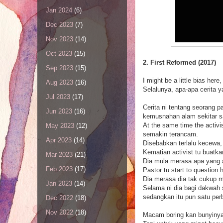
Jan 2024
(6)
Dec 2023
(7)
Nov 2023
(14)
Oct 2023
(15)
2. First Reformed (2017)
Sep 2023
(15)
I might be a little bias her
Aug 2023
(16)
Selalunya, apa-apa cerita
Jul 2023
(17)
Cerita ni tentang seorang 
Jun 2023
(16)
kemusnahan alam sekitar sa
At the same time the activ
May 2023
(12)
semakin terancam.
Apr 2023
(14)
Disebabkan terlalu kecewa, t
Kematian activist tu buatk
Mar 2023
(21)
Dia mula merasa apa yang a
Feb 2023
(17)
Pastor tu start to questio
Dia merasa dia tak cukup 
Jan 2023
(14)
Selama ni dia bagi dakwah s
sedangkan itu pun satu perb
Dec 2022
(18)
Nov 2022
(18)
Macam boring kan bunyiny