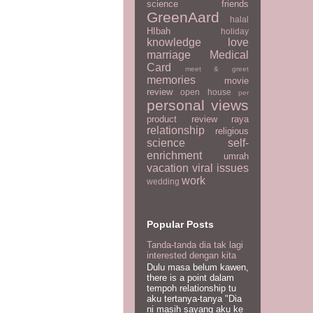
science
friends
GreenAard
halal
HIbah
holiday
knowledge
love
marriage
Medical
Card
meet & greet
memories
movie
review
open house
per
personal views
product review
raya
relationship
religious
science
self-
enrichment
umrah
vacation
viral issues
work
wedding
Popular Posts
Tanda-tanda dia tak lagi
interested dengan kita
Dulu masa belum kawen,
there is a point dalam
tempoh relationship tu
aku tertanya-tanya "Dia
ni masih sayang aku ke