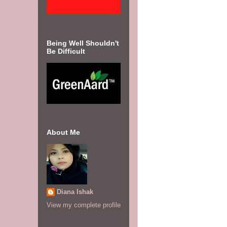
Being Well Shouldn't
Be Difficult
About Me
Diana Ishak
View my complete profile