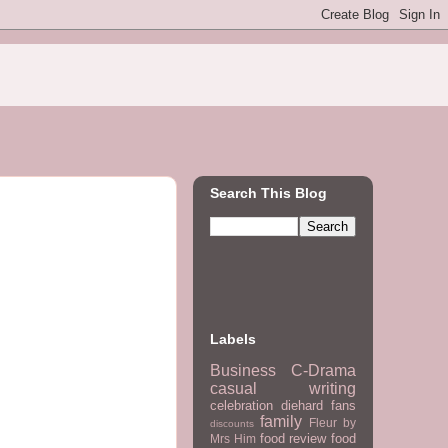
Search This Blog
Labels
Business
C-Drama
casual writing
celebration
diehard fans
family
Fleur by
discounts
food review
food
Mrs Him