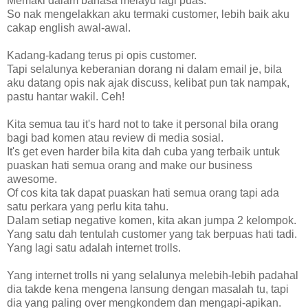
Memaki dalam bahasa melayu lagi puas.
So nak mengelakkan aku termaki customer, lebih baik aku
cakap english awal-awal.
Kadang-kadang terus pi opis customer.
Tapi selalunya keberanian dorang ni dalam email je, bila
aku datang opis nak ajak discuss, kelibat pun tak nampak,
pastu hantar wakil. Ceh!
Kita semua tau it's hard not to take it personal bila orang
bagi bad komen atau review di media sosial.
It's get even harder bila kita dah cuba yang terbaik untuk
puaskan hati semua orang and make our business
awesome.
Of cos kita tak dapat puaskan hati semua orang tapi ada
satu perkara yang perlu kita tahu.
Dalam setiap negative komen, kita akan jumpa 2 kelompok.
Yang satu dah tentulah customer yang tak berpuas hati tadi.
Yang lagi satu adalah internet trolls.
Yang internet trolls ni yang selalunya melebih-lebih padahal
dia takde kena mengena lansung dengan masalah tu, tapi
dia yang paling over mengkondem dan mengapi-apikan.