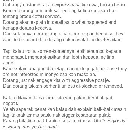
Unhappy customer akan express rasa kecewa, bukan benci.
Komen dorang pun berkisar tentang ketidakpuasan hati
tentang produk atau service.
Dorang akan explain in detail as to what happened and
kenapa dorang kecewa.
Dan selalunya dorang appreciate our respon because they
want to be heard dan dorang nak masalah tu diselesaikan.
Tapi kalau trolls, komen-komennya lebih tertumpu kepada
menghasut, mengapi-apikan dan lebih kepada inciting
anger.
Kau explain apa pun dia tetap macam tu jugak because they
are not interested in menyelesaikan masalah.
Dorang just nak engage kita with aggressive post je.
Dan dorang takkan berhenti unless di-blocked or removed.
Kalau dilayan, lama-lama kita yang akan berubah jadi
negatif.
Yelah sape tak penat kan kalau dah explain baik-baik masih
lagi taknak terima pastu nak trigger kesabaran pulak.
Karang bila kita naik hantu dia kata mindset kita
"everybody
is wrong, and you're smart".