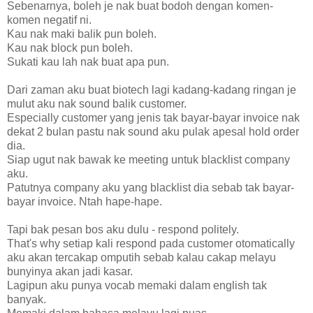
Sebenarnya, boleh je nak buat bodoh dengan komen-
komen negatif ni.
Kau nak maki balik pun boleh.
Kau nak block pun boleh.
Sukati kau lah nak buat apa pun.
Dari zaman aku buat biotech lagi kadang-kadang ringan je
mulut aku nak sound balik customer.
Especially customer yang jenis tak bayar-bayar invoice nak
dekat 2 bulan pastu nak sound aku pulak apesal hold order
dia.
Siap ugut nak bawak ke meeting untuk blacklist company
aku.
Patutnya company aku yang blacklist dia sebab tak bayar-
bayar invoice. Ntah hape-hape.
Tapi bak pesan bos aku dulu - respond politely.
That's why setiap kali respond pada customer otomatically
aku akan tercakap omputih sebab kalau cakap melayu
bunyinya akan jadi kasar.
Lagipun aku punya vocab memaki dalam english tak
banyak.