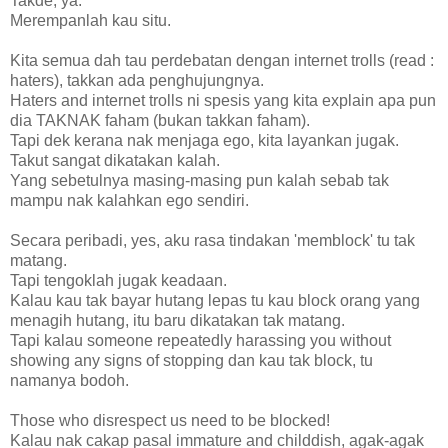
Takde, ya.
Merempanlah kau situ.
Kita semua dah tau perdebatan dengan internet trolls (read :
haters), takkan ada penghujungnya.
Haters and internet trolls ni spesis yang kita explain apa pun
dia TAKNAK faham (bukan takkan faham).
Tapi dek kerana nak menjaga ego, kita layankan jugak.
Takut sangat dikatakan kalah.
Yang sebetulnya masing-masing pun kalah sebab tak
mampu nak kalahkan ego sendiri.
Secara peribadi, yes, aku rasa tindakan 'memblock' tu tak
matang.
Tapi tengoklah jugak keadaan.
Kalau kau tak bayar hutang lepas tu kau block orang yang
menagih hutang, itu baru dikatakan tak matang.
Tapi kalau someone repeatedly harassing you without
showing any signs of stopping dan kau tak block, tu
namanya bodoh.
Those who disrespect us need to be blocked!
Kalau nak cakap pasal immature and childdish, agak-agak