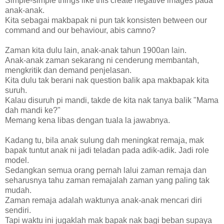
Simple-simple things like this create negative images pada
anak-anak.
Kita sebagai makbapak ni pun tak konsisten between our
command and our behaviour, abis camno?
Zaman kita dulu lain, anak-anak tahun 1900an lain.
Anak-anak zaman sekarang ni cenderung membantah,
mengkritik dan demand penjelasan.
Kita dulu tak berani nak question balik apa makbapak kita
suruh.
Kalau disuruh pi mandi, takde de kita nak tanya balik "Mama
dah mandi ke?"
Memang kena libas dengan tuala la jawabnya.
Kadang tu, bila anak sulung dah meningkat remaja, mak
bapak tuntut anak ni jadi teladan pada adik-adik. Jadi role
model.
Sedangkan semua orang pernah lalui zaman remaja dan
seharusnya tahu zaman remajalah zaman yang paling tak
mudah.
Zaman remaja adalah waktunya anak-anak mencari diri
sendiri.
Tapi waktu ini jugaklah mak bapak nak bagi beban supaya