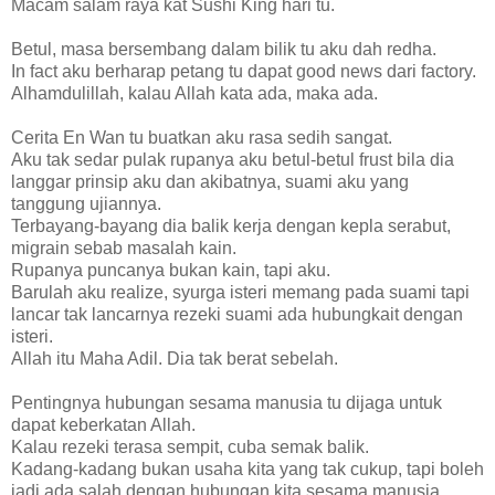
Macam salam raya kat Sushi King hari tu.
Betul, masa bersembang dalam bilik tu aku dah redha.
In fact aku berharap petang tu dapat good news dari factory.
Alhamdulillah, kalau Allah kata ada, maka ada.
Cerita En Wan tu buatkan aku rasa sedih sangat.
Aku tak sedar pulak rupanya aku betul-betul frust bila dia
langgar prinsip aku dan akibatnya, suami aku yang
tanggung ujiannya.
Terbayang-bayang dia balik kerja dengan kepla serabut,
migrain sebab masalah kain.
Rupanya puncanya bukan kain, tapi aku.
Barulah aku realize, syurga isteri memang pada suami tapi
lancar tak lancarnya rezeki suami ada hubungkait dengan
isteri.
Allah itu Maha Adil. Dia tak berat sebelah.
Pentingnya hubungan sesama manusia tu dijaga untuk
dapat keberkatan Allah.
Kalau rezeki terasa sempit, cuba semak balik.
Kadang-kadang bukan usaha kita yang tak cukup, tapi boleh
jadi ada salah dengan hubungan kita sesama manusia.