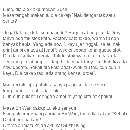
Lusa, dia ajak aku makan Sushi.
Masa tengah makan tu dia cakap "Nak dengar tak satu
cerita?"
"Ingat tak hari kita sembang tu? Pagi tu abang call factory
tanya ada tak stok kain. Factory kata takde, warna tu dah
banyak habis. Yang ada now 1 kayu je tinggal. Kalau nak
print ambik masa at least 3 weeks sebab kena queue slot.
Dia dah carikan merata. Takde stok warna tu. Lepas kita
sembang tu, abang call lagi factory nak tanya kot-kot dia ada
new update. Sekali dia kata ada! Awak tau tak, cun-cun 3
kayu. Dia cakap tadi ada orang kensel order".
Macam tak lojik pulak rasanya pagi call takde stok,
tengahari call dah ada stok.
Cun-cun pulak tu dengan amount yang kita nak pakai.
Masa En Wan cakap tu, aku senyum.
Nampak bergenang airmata En Wan, then dia cakap "Sebab
Di dah redha kan?"
Drama airmata kejap aku kat Sushi King.