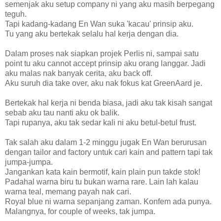
semenjak aku setup company ni yang aku masih berpegang
teguh.
Tapi kadang-kadang En Wan suka 'kacau' prinsip aku.
Tu yang aku bertekak selalu hal kerja dengan dia.
Dalam proses nak siapkan projek Perlis ni, sampai satu
point tu aku cannot accept prinsip aku orang langgar. Jadi
aku malas nak banyak cerita, aku back off.
Aku suruh dia take over, aku nak fokus kat GreenAard je.
Bertekak hal kerja ni benda biasa, jadi aku tak kisah sangat
sebab aku tau nanti aku ok balik.
Tapi rupanya, aku tak sedar kali ni aku betul-betul frust.
Tak salah aku dalam 1-2 minggu jugak En Wan berurusan
dengan tailor and factory untuk cari kain and pattern tapi tak
jumpa-jumpa.
Jangankan kata kain bermotif, kain plain pun takde stok!
Padahal warna biru tu bukan warna rare. Lain lah kalau
warna teal, memang payah nak cari.
Royal blue ni warna sepanjang zaman. Konfem ada punya.
Malangnya, for couple of weeks, tak jumpa.