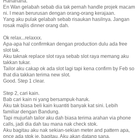
Hahahaha.
En Wan gelabah sebab dia tak pernah handle projek macam
ni. I mean berurusan dengan orang-orang kerajaan.
Yang aku pulak gelabah sebab risaukan hasilnya. Jangan
rosak majlis dinner orang dah.
Ok relax...relaxxx.
Apa-apa hal confirmkan dengan production dulu ada free
slot tak.
Aku taknak replace slot raya sebab slot raya memang aku
takkan tukar.
Tailor aku cakap ok ada slot lagi tapi kena confirm by Feb so
that dia takkan terima new slot.
Good. Step 1 clear.
Step 2, cari kain.
Bab cari kain ni yang bersampuk-haruk.
Aku tak biasa beli kain kuantiti banyak kat sini. Lebih
familiar dengan Bandung.
Tapi mujurlah tailor aku dah biasa terima arahan via phone
calls, jadi dia dah tau mana nak check stok.
Aku bagitau aku nak sekian-sekian meter and pattern apa,
once ada stok je, bagitau. Aku akan datang sana.