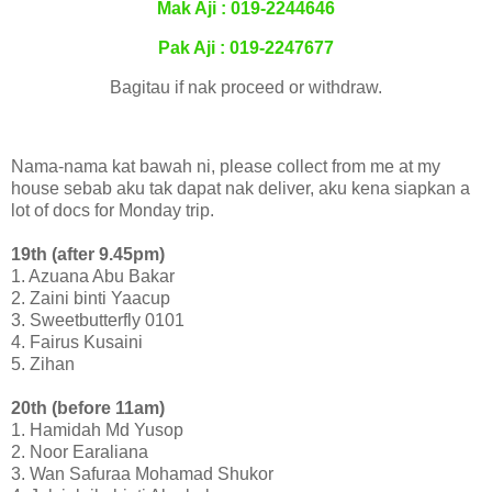
Mak Aji : 019-2244646
Pak Aji : 019-2247677
Bagitau if nak proceed or withdraw.
Nama-nama kat bawah ni, please collect from me at my
house sebab aku tak dapat nak deliver, aku kena siapkan a
lot of docs for Monday trip.
19th (after 9.45pm)
1. Azuana Abu Bakar
2. Zaini binti Yaacup
3. Sweetbutterfly 0101
4. Fairus Kusaini
5. Zihan
20th (before 11am)
1. Hamidah Md Yusop
2. Noor Earaliana
3. Wan Safuraa Mohamad Shukor