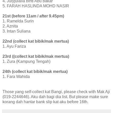
4. Julyjulaila binti Abu bakar
5. FARAH HASLINDA MOHD NASIR
21st (before 11am / after 9.45pm)
1. Ramelda Surin
2. Aznita
3. Intan Suliana
22nd (collect kat bibik/mak mertua)
1. Ayu Fariza
23rd ((collect kat bibik/mak mertua)
1. Zura (Kampung Tengah)
24th (collect kat bibik/mak mertua)
1. Fara Wahida
Those yang self-collect kat Bangi, please check with Mak Aji
(019-2244646). Aku dah bagi dia list. But please make sure
korang dah hantar bank slip kat aku before 16th.