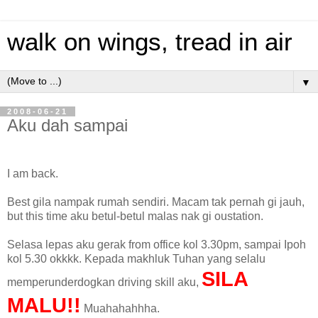
walk on wings, tread in air
▼
2008-06-21
Aku dah sampai
I am back.
Best gila nampak rumah sendiri. Macam tak pernah gi jauh,
but this time aku betul-betul malas nak gi oustation.
Selasa lepas aku gerak from office kol 3.30pm, sampai Ipoh
kol 5.30 okkkk. Kepada makhluk Tuhan yang selalu
SILA
memperunderdogkan driving skill aku,
MALU!!
Muahahahhha.