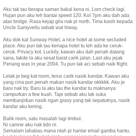
Aku tak tau berapa saman bakal kena ni. Lom check lagi.
Hujan pun aku leh bantai speed 120. Kol 7pm aku dah ada
atas bridge. Rasa kejap gila nak pi north. Tima kasih kepada
Uncle Samyvellu sebab wat hiway.
Aku dok kat Sunway Hotel, a nice hotel at some secluded
place. Aku pun tak tau kenapa hotel tu leh ada ke ceruk-
ceruk. Privacy kot. Luckily, kawan aku dah penah datang
sana, takde la aku sesat barat carik jalan. Last aku jejak
Penang was in year 2004. Tu pun tak aci sebab naik flight.
Letak je beg kat room, terus carik nasik kandar. Kawan aku
yang cina pun penah makan nasik kandar okkkkk. Aku je
baru nak try. Baru la aku tau the kandar tu maknanya
campurkan a few kuah. Tapi sebab aku tak suka
membanjirkan nasik ngan gravy yang tak sepatutnya, nasik
kandar aku kering.
Balik room, satu masalah lagi timbul.
Ni camne aku nak tido ni.
Semalam lahabau mana ntah pi hantar email gamba hantu.