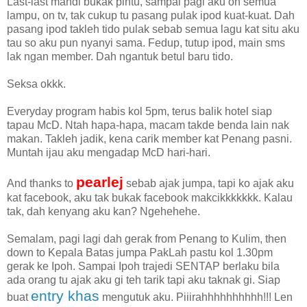
Last-last mandi bukak pintu, sampai pagi aku on semua
lampu, on tv, tak cukup tu pasang pulak ipod kuat-kuat. Dah
pasang ipod takleh tido pulak sebab semua lagu kat situ aku
tau so aku pun nyanyi sama. Fedup, tutup ipod, main sms
lak ngan member. Dah ngantuk betul baru tido.
Seksa okkk.
Everyday program habis kol 5pm, terus balik hotel siap
tapau McD. Ntah hapa-hapa, macam takde benda lain nak
makan. Takleh jadik, kena carik member kat Penang pasni.
Muntah ijau aku mengadap McD hari-hari.
pearlej
And thanks to
sebab ajak jumpa, tapi ko ajak aku
kat facebook, aku tak bukak facebook makcikkkkkkk. Kalau
tak, dah kenyang aku kan? Ngehehehe.
Semalam, pagi lagi dah gerak from Penang to Kulim, then
down to Kepala Batas jumpa PakLah pastu kol 1.30pm
gerak ke Ipoh. Sampai Ipoh trajedi SENTAP berlaku bila
ada orang tu ajak aku gi teh tarik tapi aku taknak gi. Siap
entry khas
buat
mengutuk aku. Piiirahhhhhhhhhh!!! Len