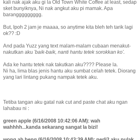
kali nak ajak aku gi la Old Town White Coffee at least, sedap
sket bunyiknya, Ni nak angkut aku pi mamak. Apa
baranggggggggg.
But, Ipoh 2 jam je maaaa, so anytime kita bleh teh tarik lagi
ok?? :D
And pada Yuzz yang text malam-malam cubaan menakut-
nakutkan aku
'baik-baik, nanti hantu tetek sorokkan ko'.
Ada ke hantu tetek nak takutkan aku???? Please la.
Ni ha, lima blas jenis hantu aku sumbat celah tetek. Diorang
yang lari lintang pukang nampak tetek aku.
Tetiba tangan aku gatal nak cut and paste chat aku ngan
lahabau ni :
green apple (6/16/2008 10:42:06 AM): wah
wahhhh...kanda sekarang sangat la bizi!
wong ah beng (6/16/2008 10:43:39 AM): perli2 aku pulak..