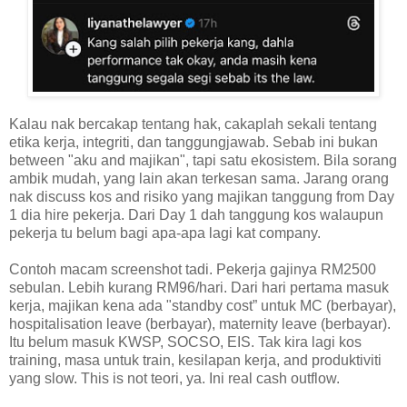
Kalau nak bercakap tentang hak, cakaplah sekali tentang
etika kerja, integriti, dan tanggungjawab. Sebab ini bukan
between "aku and majikan", tapi satu ekosistem. Bila sorang
ambik mudah, yang lain akan terkesan sama. Jarang orang
nak discuss kos and risiko yang majikan tanggung from Day
1 dia hire pekerja. Dari Day 1 dah tanggung kos walaupun
pekerja tu belum bagi apa-apa lagi kat company.
Contoh macam screenshot tadi. Pekerja gajinya RM2500
sebulan. Lebih kurang RM96/hari. Dari hari pertama masuk
kerja, majikan kena ada "standby cost” untuk MC (berbayar),
hospitalisation leave (berbayar), maternity leave (berbayar).
Itu belum masuk KWSP, SOCSO, EIS. Tak kira lagi kos
training, masa untuk train, kesilapan kerja, and produktiviti
yang slow. This is not teori, ya. Ini real cash outflow.