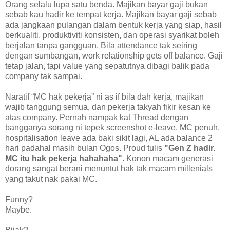
Orang selalu lupa satu benda. Majikan bayar gaji bukan
sebab kau hadir ke tempat kerja. Majikan bayar gaji sebab
ada jangkaan pulangan dalam bentuk kerja yang siap, hasil
berkualiti, produktiviti konsisten, dan operasi syarikat boleh
berjalan tanpa gangguan. Bila attendance tak seiring
dengan sumbangan, work relationship gets off balance. Gaji
tetap jalan, tapi value yang sepatutnya dibagi balik pada
company tak sampai.
Naratif “MC hak pekerja” ni as if bila dah kerja, majikan
wajib tanggung semua, dan pekerja takyah fikir kesan ke
atas company. Pernah nampak kat Thread dengan
bangganya sorang ni tepek screenshot e-leave. MC penuh,
hospitalisation leave ada baki sikit lagi, AL ada balance 2
hari padahal masih bulan Ogos. Proud tulis
"Gen Z hadir.
MC itu hak pekerja hahahaha"
. Konon macam generasi
dorang sangat berani menuntut hak tak macam millenials
yang takut nak pakai MC.
Funny?
Maybe.