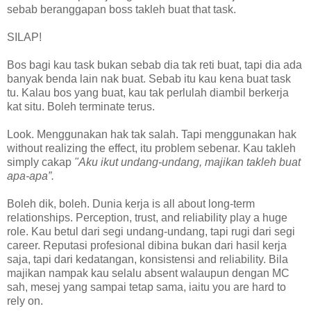
sebab beranggapan boss takleh buat that task.
SILAP!
Bos bagi kau task bukan sebab dia tak reti buat, tapi dia ada
banyak benda lain nak buat. Sebab itu kau kena buat task
tu. Kalau bos yang buat, kau tak perlulah diambil berkerja
kat situ. Boleh terminate terus.
Look. Menggunakan hak tak salah. Tapi menggunakan hak
without realizing the effect, itu problem sebenar. Kau takleh
simply cakap
"Aku ikut undang-undang, majikan takleh buat
apa-apa”.
Boleh dik, boleh. Dunia kerja is all about long-term
relationships. Perception, trust, and reliability play a huge
role. Kau betul dari segi undang-undang, tapi rugi dari segi
career. Reputasi profesional dibina bukan dari hasil kerja
saja, tapi dari kedatangan, konsistensi and reliability. Bila
majikan nampak kau selalu absent walaupun dengan MC
sah, mesej yang sampai tetap sama, iaitu you are hard to
rely on.