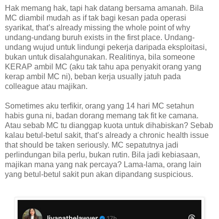
Hak memang hak, tapi hak datang bersama amanah. Bila
MC diambil mudah as if tak bagi kesan pada operasi
syarikat, that’s already missing the whole point of why
undang-undang buruh exists in the first place. Undang-
undang wujud untuk lindungi pekerja daripada eksploitasi,
bukan untuk disalahgunakan. Realitinya, bila someone
KERAP ambil MC (aku tak tahu apa penyakit orang yang
kerap ambil MC ni), beban kerja usually jatuh pada
colleague atau majikan.
Sometimes aku terfikir, orang yang 14 hari MC setahun
habis guna ni, badan dorang memang tak fit ke camana.
Atau sebab MC tu dianggap kuota untuk dihabiskan? Sebab
kalau betul-betul sakit, that’s already a chronic health issue
that should be taken seriously. MC sepatutnya jadi
perlindungan bila perlu, bukan rutin. Bila jadi kebiasaan,
majikan mana yang nak percaya? Lama-lama, orang lain
yang betul-betul sakit pun akan dipandang suspicious.