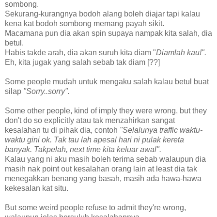
sombong.
Sekurang-kurangnya bodoh alang boleh diajar tapi kalau
kena kat bodoh sombong memang payah sikit.
Macamana pun dia akan spin supaya nampak kita salah, dia
betul.
Habis takde arah, dia akan suruh kita diam "
Diamlah kau!".
Eh, kita jugak yang salah sebab tak diam [??]
Some people mudah untuk mengaku salah kalau betul buat
silap
"Sorry..sorry".
Some other people, kind of imply they were wrong, but they
don't do so explicitly atau tak menzahirkan sangat
kesalahan tu di pihak dia, contoh
"Selalunya traffic waktu-
waktu gini ok. Tak tau lah apesal hari ni pulak kereta
banyak. Takpelah, next time kita keluar awal".
Kalau yang ni aku masih boleh terima sebab walaupun dia
masih nak point out kesalahan orang lain at least dia tak
menegakkan benang yang basah, masih ada hawa-hawa
kekesalan kat situ.
But some weird people refuse to admit they're wrong,