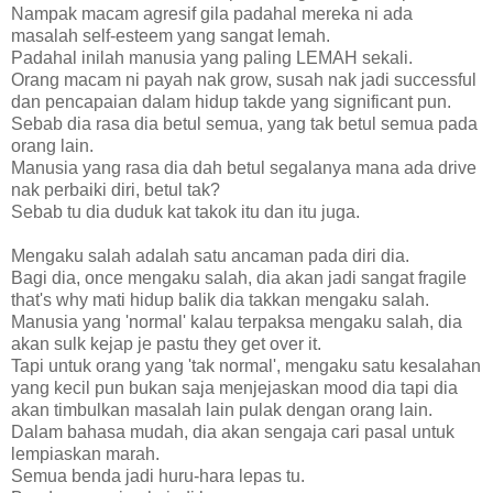
Nampak macam agresif gila padahal mereka ni ada
masalah self-esteem yang sangat lemah.
Padahal inilah manusia yang paling LEMAH sekali.
Orang macam ni payah nak grow, susah nak jadi successful
dan pencapaian dalam hidup takde yang significant pun.
Sebab dia rasa dia betul semua, yang tak betul semua pada
orang lain.
Manusia yang rasa dia dah betul segalanya mana ada drive
nak perbaiki diri, betul tak?
Sebab tu dia duduk kat takok itu dan itu juga.
Mengaku salah adalah satu ancaman pada diri dia.
Bagi dia, once mengaku salah, dia akan jadi sangat fragile
that's why mati hidup balik dia takkan mengaku salah.
Manusia yang 'normal' kalau terpaksa mengaku salah, dia
akan sulk kejap je pastu they get over it.
Tapi untuk orang yang 'tak normal', mengaku satu kesalahan
yang kecil pun bukan saja menjejaskan mood dia tapi dia
akan timbulkan masalah lain pulak dengan orang lain.
Dalam bahasa mudah, dia akan sengaja cari pasal untuk
lempiaskan marah.
Semua benda jadi huru-hara lepas tu.