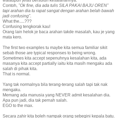
walaupun jelas bersuluh kesalahannya.
Contoh,
"Ok fine, dia ada tulis SILA PAKAI BAJU OREN"
tapi arahan dia tu rapat sangat dengan arahan belah bawah
jadi confusing".
What the.....???
Confusing tengkorak kau!
Orang lain helok je baca arahan takde masalah, kau je yang
mata kero.
The first two examples tu maybe kita semua familiar sikit
sebab those are typical responses to being wrong.
Sometimes kita accept sepenuhnya kesalahan kita, ada
masanya kita accept partially iaitu kita masih mengaku ada
salah di pihak kita.
That is normal.
Yang tak normalnya bila terang-terang salah tapi tak nak
mengaku.
Memang ada manusia yang NEVER admit kesalahan dia.
Apa pun jadi, dia tak pernah salah.
EGO to the max.
Secara zahir kita boleh nampak orang sebegini kepala batu.