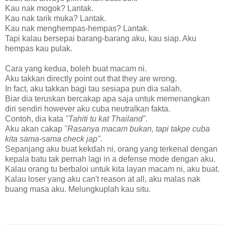
Kau nak mogok? Lantak.
Kau nak tarik muka? Lantak.
Kau nak menghempas-hempas? Lantak.
Tapi kalau bersepai barang-barang aku, kau siap. Aku
hempas kau pulak.
Cara yang kedua, boleh buat macam ni.
Aku takkan directly point out that they are wrong.
In fact, aku takkan bagi tau sesiapa pun dia salah.
Biar dia teruskan bercakap apa saja untuk memenangkan
diri sendiri however aku cuba neutralkan fakta.
Contoh, dia kata
"Tahiti tu kat Thailand".
Aku akan cakap
"Rasanya macam bukan, tapi takpe cuba
kita sama-sama check jap".
Sepanjang aku buat kekdah ni, orang yang terkenal dengan
kepala batu tak pernah lagi in a defense mode dengan aku.
Kalau orang tu berbaloi untuk kita layan macam ni, aku buat.
Kalau loser yang aku can't reason at all, aku malas nak
buang masa aku. Melungkuplah kau situ.