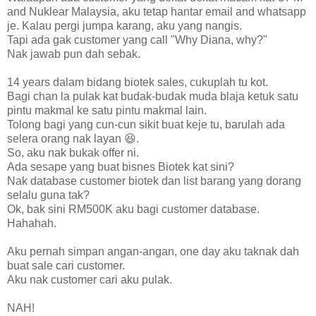
and Nuklear Malaysia, aku tetap hantar email and whatsapp
je. Kalau pergi jumpa karang, aku yang nangis.
Tapi ada gak customer yang call "Why Diana, why?"
Nak jawab pun dah sebak.
14 years dalam bidang biotek sales, cukuplah tu kot.
Bagi chan la pulak kat budak-budak muda blaja ketuk satu
pintu makmal ke satu pintu makmal lain.
Tolong bagi yang cun-cun sikit buat keje tu, barulah ada
selera orang nak layan 😆.
So, aku nak bukak offer ni.
Ada sesape yang buat bisnes Biotek kat sini?
Nak database customer biotek dan list barang yang dorang
selalu guna tak?
Ok, bak sini RM500K aku bagi customer database.
Hahahah.
Aku pernah simpan angan-angan, one day aku taknak dah
buat sale cari customer.
Aku nak customer cari aku pulak.
NAH!