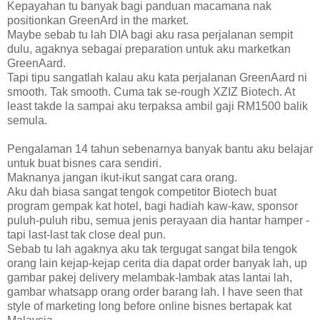
Kepayahan tu banyak bagi panduan macamana nak
positionkan GreenArd in the market.
Maybe sebab tu lah DIA bagi aku rasa perjalanan sempit
dulu, agaknya sebagai preparation untuk aku marketkan
GreenAard.
Tapi tipu sangatlah kalau aku kata perjalanan GreenAard ni
smooth. Tak smooth. Cuma tak se-rough XZIZ Biotech. At
least takde la sampai aku terpaksa ambil gaji RM1500 balik
semula.
Pengalaman 14 tahun sebenarnya banyak bantu aku belajar
untuk buat bisnes cara sendiri.
Maknanya jangan ikut-ikut sangat cara orang.
Aku dah biasa sangat tengok competitor Biotech buat
program gempak kat hotel, bagi hadiah kaw-kaw, sponsor
puluh-puluh ribu, semua jenis perayaan dia hantar hamper -
tapi last-last tak close deal pun.
Sebab tu lah agaknya aku tak tergugat sangat bila tengok
orang lain kejap-kejap cerita dia dapat order banyak lah, up
gambar pakej delivery melambak-lambak atas lantai lah,
gambar whatsapp orang order barang lah. I have seen that
style of marketing long before online bisnes bertapak kat