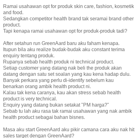
Ramai usahawan opt for produk skin care, fashion, kosmetik
and food.
Sedangkan competitor health brand tak seramai brand other
product.
Tapi kenapa ramai usahawan opt for produk-produk tadi?
After setahun run GreenAard baru aku faham kenapa.
Itupun bila aku realize budak-budak aku constant terima
enquiry tentang produk.
Rupanya sebab health produk ni technical product.
Setiap customer yang datang nak beli the produk akan
datang dengan satu set soalan yang kau kena hadap dulu.
Banyak perkara yang perlu di-identify sebelum kau
benarkan orang ambik health product ni.
Kalau tak kena caranya, kau akan stress sebab health
product is very technical.
Enquiry yang datang bukan setakat "PM harga?"
Sebab tu lah aku rasa tak ramai usahawan yang nak ambik
health product sebagai bahan bisnes.
Masa aku start GreenAard aku pikir camana cara aku nak hit
sales target dengan GreenAard?