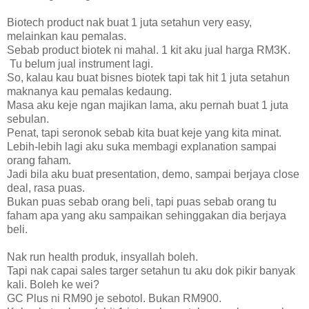
Biotech product nak buat 1 juta setahun very easy,
melainkan kau pemalas.
Sebab product biotek ni mahal. 1 kit aku jual harga RM3K.
Tu belum jual instrument lagi.
So, kalau kau buat bisnes biotek tapi tak hit 1 juta setahun
maknanya kau pemalas kedaung.
Masa aku keje ngan majikan lama, aku pernah buat 1 juta
sebulan.
Penat, tapi seronok sebab kita buat keje yang kita minat.
Lebih-lebih lagi aku suka membagi explanation sampai
orang faham.
Jadi bila aku buat presentation, demo, sampai berjaya close
deal, rasa puas.
Bukan puas sebab orang beli, tapi puas sebab orang tu
faham apa yang aku sampaikan sehinggakan dia berjaya
beli.
Nak run health produk, insyallah boleh.
Tapi nak capai sales targer setahun tu aku dok pikir banyak
kali. Boleh ke wei?
GC Plus ni RM90 je sebotol. Bukan RM900.