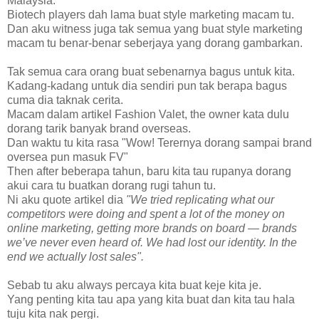
Malaysia.
Biotech players dah lama buat style marketing macam tu.
Dan aku witness juga tak semua yang buat style marketing
macam tu benar-benar seberjaya yang dorang gambarkan.
Tak semua cara orang buat sebenarnya bagus untuk kita.
Kadang-kadang untuk dia sendiri pun tak berapa bagus
cuma dia taknak cerita.
Macam dalam artikel Fashion Valet, the owner kata dulu
dorang tarik banyak brand overseas.
Dan waktu tu kita rasa "Wow! Terernya dorang sampai brand
oversea pun masuk FV"
Then after beberapa tahun, baru kita tau rupanya dorang
akui cara tu buatkan dorang rugi tahun tu.
Ni aku quote artikel dia
"We tried replicating what our
competitors were doing and spent a lot of the money on
online marketing, getting more brands on board — brands
we’ve never even heard of. We had lost our identity. In the
end we actually lost sales".
Sebab tu aku always percaya kita buat keje kita je.
Yang penting kita tau apa yang kita buat dan kita tau hala
tuju kita nak pergi.