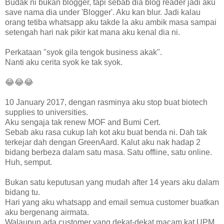
Budak ni bukan blogger, tapi sebab dia blog reader jadi aku
save nama dia under 'Blogger'. Aku kan blur. Jadi kalau
orang tetiba whatsapp aku takde la aku ambik masa sampai
setengah hari nak pikir kat mana aku kenal dia ni.
Perkataan "syok gila tengok business akak".
Nanti aku cerita syok ke tak syok.
😂😂😂
10 January 2017, dengan rasminya aku stop buat biotech
supplies to universities.
Aku sengaja tak renew MOF and Bumi Cert.
Sebab aku rasa cukup lah kot aku buat benda ni. Dah tak
terkejar dah dengan GreenAard. Kalut aku nak hadap 2
bidang berbeza dalam satu masa. Satu offline, satu online.
Huh, semput.
Bukan satu keputusan yang mudah after 14 years aku dalam
bidang tu.
Hari yang aku whatsapp and email semua customer buatkan
aku bergenang airmata.
Walaupun ada customer yang dekat-dekat macam kat UPM