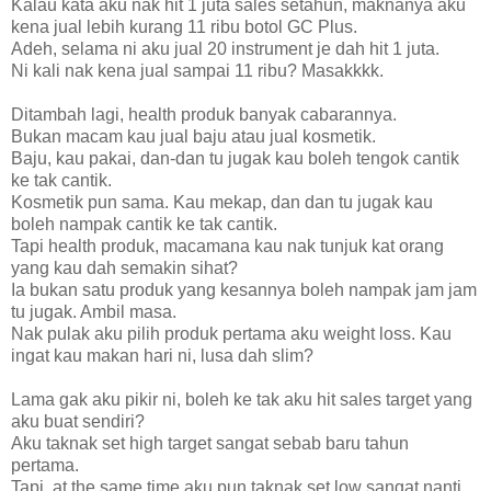
Kalau kata aku nak hit 1 juta sales setahun, maknanya aku
kena jual lebih kurang 11 ribu botol GC Plus.
Adeh, selama ni aku jual 20 instrument je dah hit 1 juta.
Ni kali nak kena jual sampai 11 ribu? Masakkkk.
Ditambah lagi, health produk banyak cabarannya.
Bukan macam kau jual baju atau jual kosmetik.
Baju, kau pakai, dan-dan tu jugak kau boleh tengok cantik
ke tak cantik.
Kosmetik pun sama. Kau mekap, dan dan tu jugak kau
boleh nampak cantik ke tak cantik.
Tapi health produk, macamana kau nak tunjuk kat orang
yang kau dah semakin sihat?
Ia bukan satu produk yang kesannya boleh nampak jam jam
tu jugak. Ambil masa.
Nak pulak aku pilih produk pertama aku weight loss. Kau
ingat kau makan hari ni, lusa dah slim?
Lama gak aku pikir ni, boleh ke tak aku hit sales target yang
aku buat sendiri?
Aku taknak set high target sangat sebab baru tahun
pertama.
Tapi, at the same time aku pun taknak set low sangat nanti