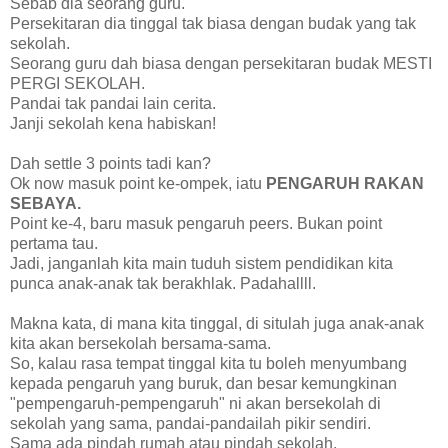
Sebab dia seorang guru.
Persekitaran dia tinggal tak biasa dengan budak yang tak
sekolah.
Seorang guru dah biasa dengan persekitaran budak MESTI
PERGI SEKOLAH.
Pandai tak pandai lain cerita.
Janji sekolah kena habiskan!
Dah settle 3 points tadi kan?
Ok now masuk point ke-ompek, iatu
PENGARUH RAKAN
SEBAYA.
Point ke-4, baru masuk pengaruh peers. Bukan point
pertama tau.
Jadi, janganlah kita main tuduh sistem pendidikan kita
punca anak-anak tak berakhlak. Padahallll.
Makna kata, di mana kita tinggal, di situlah juga anak-anak
kita akan bersekolah bersama-sama.
So, kalau rasa tempat tinggal kita tu boleh menyumbang
kepada pengaruh yang buruk, dan besar kemungkinan
"pempengaruh-pempengaruh" ni akan bersekolah di
sekolah yang sama, pandai-pandailah pikir sendiri.
Sama ada pindah rumah atau pindah sekolah.