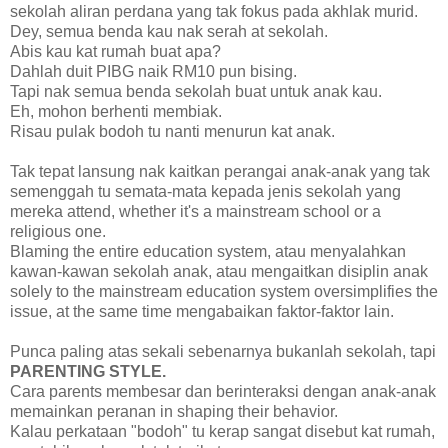
sekolah aliran perdana yang tak fokus pada akhlak murid.
Dey, semua benda kau nak serah at sekolah.
Abis kau kat rumah buat apa?
Dahlah duit PIBG naik RM10 pun bising.
Tapi nak semua benda sekolah buat untuk anak kau.
Eh, mohon berhenti membiak.
Risau pulak bodoh tu nanti menurun kat anak.
Tak tepat lansung nak kaitkan perangai anak-anak yang tak
semenggah tu semata-mata kepada jenis sekolah yang
mereka attend, whether it's a mainstream school or a
religious one.
Blaming the entire education system, atau menyalahkan
kawan-kawan sekolah anak, atau mengaitkan disiplin anak
solely to the mainstream education system oversimplifies the
issue, at the same time mengabaikan faktor-faktor lain.
Punca paling atas sekali sebenarnya bukanlah sekolah, tapi
PARENTING STYLE.
Cara parents membesar dan berinteraksi dengan anak-anak
memainkan peranan in shaping their behavior.
Kalau perkataan "bodoh" tu kerap sangat disebut kat rumah,