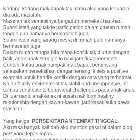
Kadang-kadang mak bapak tak mahu akui yang keluarga
dia ada masalah.
Masalah tak semestinya bergaduh memekak hari-hari.
Suami isteri yang takde participation dalam urusan rumah
tangga pun namanya bermasalah juga.
Suami isteri yang jarang mesra di rumah pun, namanya
bermasalah juga.
Dalam rumah tangga bila mana konflik tak diurus dengan
baik, anak-anak struggle to navigate disagreements.
Contoh, kalau anak nampak mak bapak berbincang
selesaikan perselisihan dengan tenang, it sets a positive
example untuk handle konflik dengan cara yang terhormat.
Kalau family environment tak stabil and unsupportive, ini
semua contribute to behavioral challenges pada anak-anak.
Di luar nanti, anak-anak ni susah nak form healthy
relationship dengan kawan-kawan, jadi kasar, suka bawa
masalah.
Yang ketiga,
PERSEKITARAN TEMPAT TINGGAL
.
Aku rasa banyak kali dah aku mention pasal ni dalam blog
post yang lepas-lepas.
Persekitaran tempat tinggal bagi pengaruh pada emosi dan