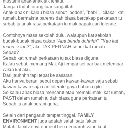
mustahil anak-anak tak terikut.
Jangan tuduh orang luar sangatlah.
Anak-anak ni kalau biasa sebut "bodoh", "babi", "cilaka" kat
rumah, bermakna parents dah biasa bercakap perkataan tu
sebab tu anak rasa perkataan tu mak bapak can tolerate.
Contohnya masa sekolah dulu, walaupun kat sekolah
budak-budak biasa cakap
"Apa benda dohhhh", "Kau kat
mana setan?",
aku TAK PERNAH sebut kat rumah.
Sebab?
Sebab kat rumah perkataan tu tak biasa diguna.
Kalau sebut, memang Mak Aji lempar selipar bak melempar
cakra kat aku.
Dari jauhhhh tapi tepat ke sasaran.
Aku hanya berani sebut depan kawan-kawan saja sebab
kawan-kawan saja can tolerate gaya bahasa gitu.
So kalau anak biasa mencarut atau memaki-maki kat rumah,
PASTI dalam rumah tu dah biasa guna perkataan tu.
Sebab tu anak berani guna.
Selain dari pengaruh tempat tinggal,
FAMILY
ENVIRONMENT
juga adalah salah satu faktor.
Malah, family environment beri pengaruh yang kuat