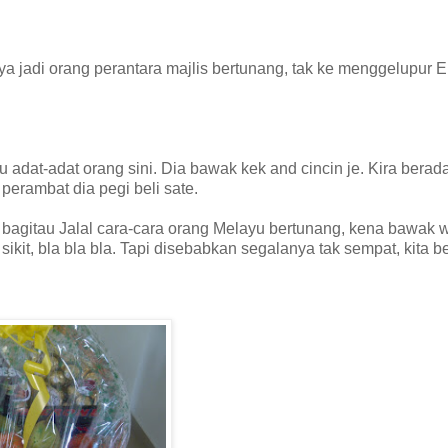
ya jadi orang perantara majlis bertunang, tak ke menggelupur 
u adat-adat orang sini. Dia bawak kek and cincin je. Kira berad
perambat dia pegi beli sate.
bagitau Jalal cara-cara orang Melayu bertunang, kena bawak w
kit, bla bla bla. Tapi disebabkan segalanya tak sempat, kita b