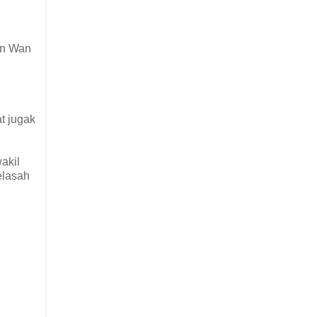
En Wan
at jugak
akil
elasah