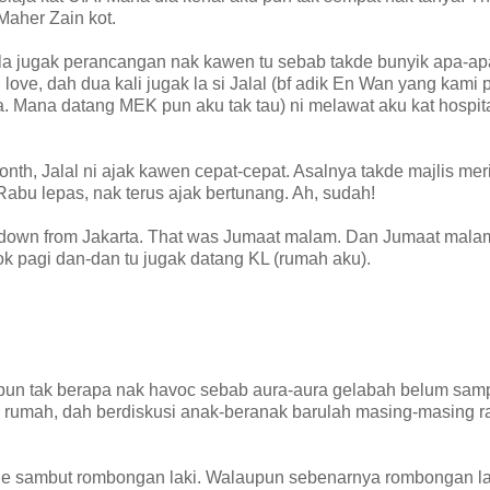
Maher Zain kot.
a jugak perancangan nak kawen tu sebab takde bunyik apa-apa
ove, dah dua kali jugak la si Jalal (bf adik En Wan yang kami 
 Mana datang MEK pun aku tak tau) ni melawat aku kat hospit
nth, Jalal ni ajak kawen cepat-cepat. Asalnya takde majlis mer
 Rabu lepas, nak terus ajak bertunang. Ah, sudah!
d down from Jakarta. That was Jumaat malam. Dan Jumaat mala
ok pagi dan-dan tu jugak datang KL (rumah aku).
 pun tak berapa nak havoc sebab aura-aura gelabah belum samp
i rumah, dah berdiskusi anak-beranak barulah masing-masing r
h je sambut rombongan laki. Walaupun sebenarnya rombongan la