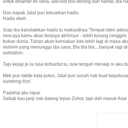
untuk dihantar ke sana, last-last bila dorang dah hantar, dia n
Dan bapak Jalal pun keluarkan hadis.
Hadis okeh.
Siap dia translatekan hadis tu maksudnya 'Tempat isteri ade
nescaya kamu akan berjaya akhirnya' - lebih kurang cenggini l
bukan dunia. Tuhan akan kurniakan kita lebih lagi di masa ak
muhrim yang menunggu dia sana, Bla bla bla....banyak lagi dia 
outstation.
Tapi kejap je la rasa terbantut tu, now tengah menaip ni aku d
Mek pun takde kata putus, Jalal pun susah nak buat keputusan
sumthing first'.
Padahal aku lapar.
Sebab kau janji nak datang lepas Zohor, tapi dah masuk Asar