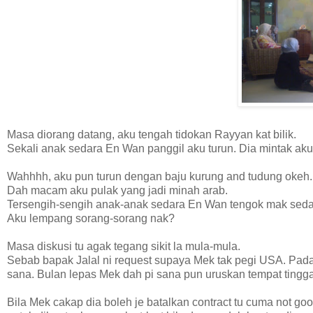
Masa diorang datang, aku tengah tidokan Rayyan kat bilik.
Sekali anak sedara En Wan panggil aku turun. Dia mintak ak
Wahhhh, aku pun turun dengan baju kurung and tudung okeh.
Dah macam aku pulak yang jadi minah arab.
Tersengih-sengih anak-anak sedara En Wan tengok mak sedara
Aku lempang sorang-sorang nak?
Masa diskusi tu agak tegang sikit la mula-mula.
Sebab bapak Jalal ni request supaya Mek tak pegi USA. Padah
sana. Bulan lepas Mek dah pi sana pun uruskan tempat tinggal 
Bila Mek cakap dia boleh je batalkan contract tu cuma not goo