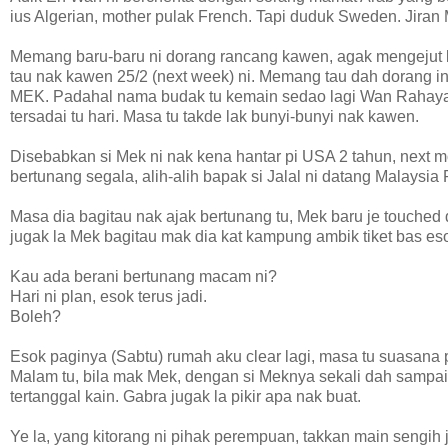
ius Algerian, mother pulak French. Tapi duduk Sweden. Jiran 
Memang baru-baru ni dorang rancang kawen, agak mengejut l
tau nak kawen 25/2 (next week) ni. Memang tau dah dorang in l
MEK. Padahal nama budak tu kemain sedao lagi Wan Rahaya.
tersadai tu hari. Masa tu takde lak bunyi-bunyi nak kawen.
Disebabkan si Mek ni nak kena hantar pi USA 2 tahun, next mo
bertunang segala, alih-alih bapak si Jalal ni datang Malaysia
Masa dia bagitau nak ajak bertunang tu, Mek baru je touche
jugak la Mek bagitau mak dia kat kampung ambik tiket bas es
Kau ada berani bertunang macam ni?
Hari ni plan, esok terus jadi.
Boleh?
Esok paginya (Sabtu) rumah aku clear lagi, masa tu suasana
Malam tu, bila mak Mek, dengan si Meknya sekali dah sampa
tertanggal kain. Gabra jugak la pikir apa nak buat.
Ye la, yang kitorang ni pihak perempuan, takkan main sengi