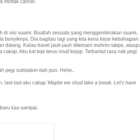
ak mintak cancel.
lah di sisi suami. Buatlah sesuatu yang menggembirakan suami,
a bunyiknya. Dia bagitau lagi yang kita kena kejar kebahagian 
an datang. Kalau travel jauh-jauh ditemani muhrim takpe, atau
cakap. Aku kat tepi terus insaf kejap. Terbantut rasa nak pegi
ah pegi outstation dah pun. Hehe..
, last-last aku cakap
'Maybe we shud take a break. Let's have
 baru kau sampai.