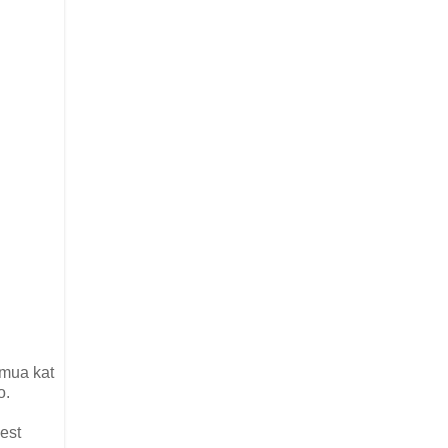
emua kat
o.
est