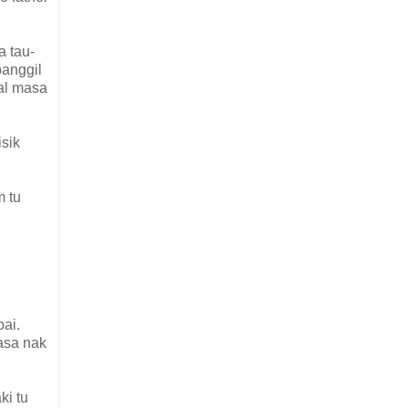
 tau-
panggil
al masa
isik
m tu
ai.
asa nak
ki tu