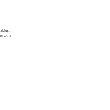
akhirat,
pun ada