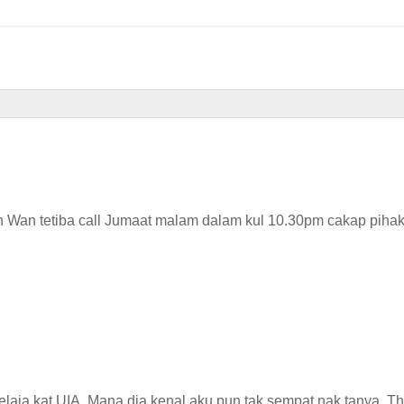
n Wan tetiba call Jumaat malam dalam kul 10.30pm cakap pihak
aja kat UIA. Mana dia kenal aku pun tak sempat nak tanya. Th