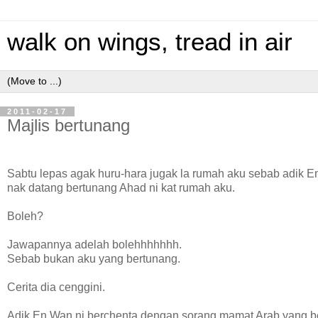
walk on wings, tread in air
2011-02-17
Majlis bertunang
Sabtu lepas agak huru-hara jugak la rumah aku sebab adik E
nak datang bertunang Ahad ni kat rumah aku.
Boleh?
Jawapannya adelah bolehhhhhhh.
Sebab bukan aku yang bertunang.
Cerita dia cenggini.
Adik En Wan ni berchenta dengan sorang mamat Arab yang bel