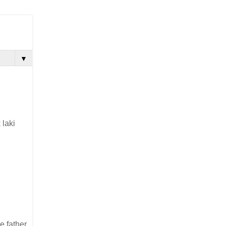
▼
 laki
e father