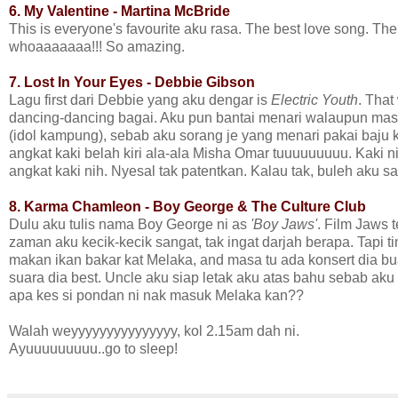
6. My Valentine - Martina McBride
This is everyone's favourite aku rasa. The best love song. Th
whoaaaaaaa!!! So amazing.
7.
Lost In Your Eyes - Debbie Gibson
Lagu first dari Debbie yang aku dengar is
Electric Youth
. That
dancing-dancing bagai. Aku pun bantai menari walaupun mas
(idol kampung), sebab aku sorang je yang menari pakai baju ku
angkat kaki belah kiri ala-ala Misha Omar tuuuuuuuuu. Kaki ni
angkat kaki nih. Nyesal tak patentkan. Kalau tak, buleh aku 
8. Karma Chamleon - Boy George & The Culture Club
Dulu aku tulis nama Boy George ni as
'Boy Jaws'
. Film Jaws 
zaman aku kecik-kecik sangat, tak ingat darjah berapa. Tapi tim
makan ikan bakar kat Melaka, and masa tu ada konsert dia buat
suara dia best. Uncle aku siap letak aku atas bahu sebab a
apa kes si pondan ni nak masuk Melaka kan??
Walah weyyyyyyyyyyyyyyy, kol 2.15am dah ni.
Ayuuuuuuuuu..go to sleep!