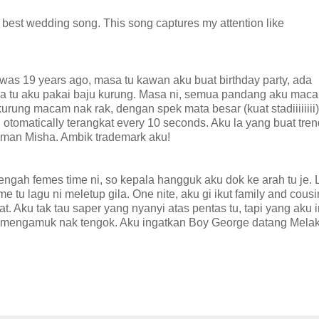
e best wedding song. This song captures my attention like
 was 19 years ago, masa tu kawan aku buat birthday party, ada
a tu aku pakai baju kurung. Masa ni, semua pandang aku maca
rung macam nak rak, dengan spek mata besar (kuat stadiiiiiiii)
 otomatically terangkat every 10 seconds. Aku la yang buat tren
saman Misha. Ambik trademark aku!
tengah femes time ni, so kepala hangguk aku dok ke arah tu je. 
e tu lagu ni meletup gila. One nite, aku gi ikut family and cous
. Aku tak tau saper yang nyanyi atas pentas tu, tapi yang aku 
ku mengamuk nak tengok. Aku ingatkan Boy George datang Melak