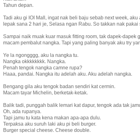
Tahun depan.
Tadi aku gi IOI Mall, ingat nak beli baju sebab next week, ak
lepak sana 2 hari je, Selasa ngan Rabu. So takkan nak pakai 
Sampai naik muak kuar masuk fitting room, tak dapek-dapek
macam pembalut nangka. Tapi yang paling banyak aku try yan
Ye la ngongggg, aku la nangka tu.
Nangka okkkkkkkk. Nangka.
Penah tengok nangka camne rupa?
Haaa, pandai. Nangka itu adelah aku. Aku adelah nangka.
Bengang gila aku tengok badan sendiri kat cermin.
Macam tayar Michelin, berketak-ketak.
Balik tadi, punggah balik lemari kat dapur, tengok ada tak ja
Oh, ada rupanya.
Tapi jamu tu kata kena makan apa-apa dulu.
Terpaksa aku suruh laki aku pi beli burger.
Burger special cheese. Cheese double.