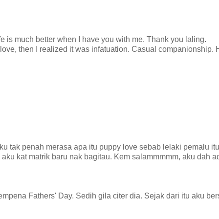
 life is much better when I have you with me. Thank you laling.
 love, then I realized it was infatuation. Casual companionship.
 tak penah merasa apa itu puppy love sebab lelaki pemalu itu
i aku kat matrik baru nak bagitau. Kem salammmmm, aku dah a
mpena Fathers' Day. Sedih gila citer dia. Sejak dari itu aku b