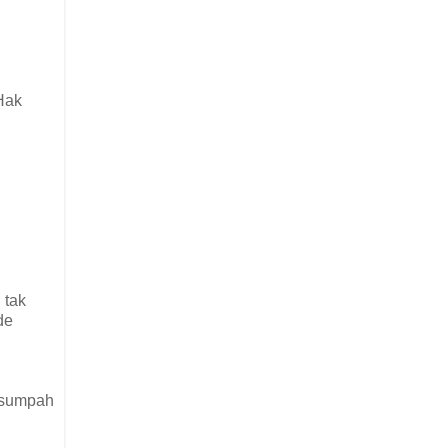
 Hak
 tak
de
ersumpah