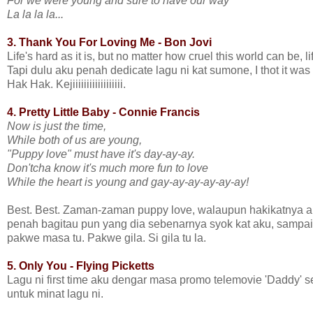
For we were young and sure to have our way
La la la la...
3. Thank You For Loving Me - Bon Jovi
Life's hard as it is, but no matter how cruel this world can be,
Tapi dulu aku penah dedicate lagu ni kat sumone, I thot it was
Hak Hak. Kejiiiiiiiiiiiiiiiiii.
4. Pretty Little Baby - Connie Francis
Now is just the time,
While both of us are young,
"Puppy love" must have it's day-ay-ay.
Don'tcha know it's much more fun to love
While the heart is young and gay-ay-ay-ay-ay-ay!
Best. Best. Zaman-zaman puppy love, walaupun hakikatnya aku
penah bagitau pun yang dia sebenarnya syok kat aku, sampa
pakwe masa tu. Pakwe gila. Si gila tu la.
5. Only You - Flying Picketts
Lagu ni first time aku dengar masa promo telemovie 'Daddy' se
untuk minat lagu ni.