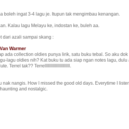
uma boleh ingat 3-4 lagu je. Itupun tak mengimbau kenangan.
gan. Kalau lagu Melayu ke, indostan ke, buleh aa.
t dari azali sampai skang :
y Van Warmer
 ada collection oldies punya lirik, satu buku tebal. So aku dok 
u-lagu oldies nih? Kat buku tu ada siap ngan notes lagu, dulu
rrel tak?? Terrellllllllllllllllllllll.
 nak nangis. How I missed the good old days. Everytime I listen 
haunting and nostalgic.