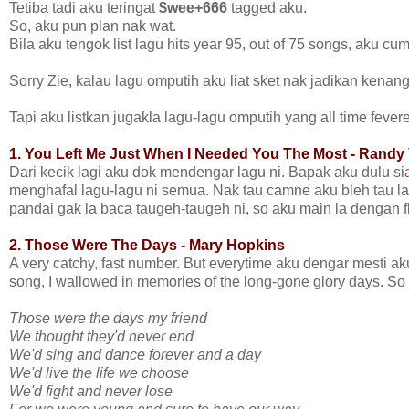
Tetiba tadi aku teringat
$wee+666
tagged aku.
So, aku pun plan nak wat.
Bila aku tengok list lagu hits year 95, out of 75 songs, aku c
Sorry Zie, kalau lagu omputih aku liat sket nak jadikan kenan
Tapi aku listkan jugakla lagu-lagu omputih yang all time fevere
1. You Left Me Just When I Needed You The Most - Rand
Dari kecik lagi aku dok mendengar lagu ni. Bapak aku dulu siap
menghafal lagu-lagu ni semua. Nak tau camne aku bleh tau lag
pandai gak la baca taugeh-taugeh ni, so aku main la dengan flute. Te
2. Those Were The Days - Mary Hopkins
A very catchy, fast number. But everytime aku dengar mesti aku
song, I wallowed in memories of the long-gone glory days. So 
Those were the days my friend
We thought they'd never end
We'd sing and dance forever and a day
We'd live the life we choose
We'd fight and never lose