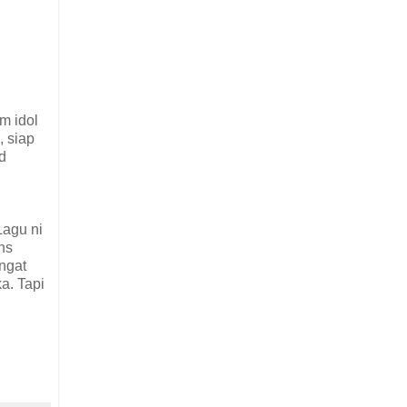
m idol
, siap
d
Lagu ni
ins
ingat
a. Tapi