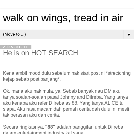
walk on wings, tread in air
▼
2025-01-11
He is on HOT SEARCH
Kena ambil mood dulu sebelum nak start post ni *strectching
kejap sebab post panjang*.
Ok, mana aku nak mula, ya. Sebab banyak nau DM aku
tanya soalan-soalan pasal Johnny and Dilreba. Yang tanya
aku kenapa aku refer Dilreba as 88. Yang tanya ALICE tu
siapa. Aku rasa macam dah pernah cerita dah dulu, ni mesti
tak perasan aku dah cerita.
Secara ringkasnya,
"88"
adalah panggilan untuk Dilreba
dalam entertainment industry kat sana.