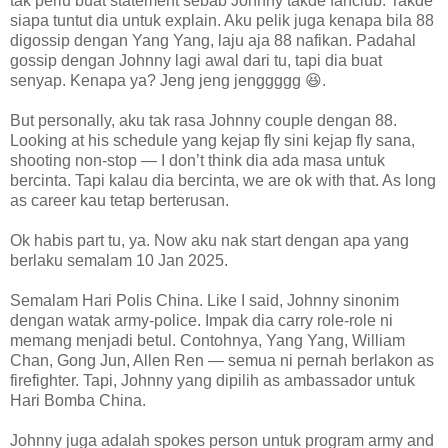
tak perlu buat statement sebab Johnny takde fanclub. Takde
siapa tuntut dia untuk explain. Aku pelik juga kenapa bila 88
digossip dengan Yang Yang, laju aja 88 nafikan. Padahal
gossip dengan Johnny lagi awal dari tu, tapi dia buat
senyap. Kenapa ya? Jeng jeng jenggggg 😆.
But personally, aku tak rasa Johnny couple dengan 88.
Looking at his schedule yang kejap fly sini kejap fly sana,
shooting non-stop — I don’t think dia ada masa untuk
bercinta. Tapi kalau dia bercinta, we are ok with that. As long
as career kau tetap berterusan.
Ok habis part tu, ya. Now aku nak start dengan apa yang
berlaku semalam 10 Jan 2025.
Semalam Hari Polis China. Like I said, Johnny sinonim
dengan watak army-police. Impak dia carry role-role ni
memang menjadi betul. Contohnya, Yang Yang, William
Chan, Gong Jun, Allen Ren — semua ni pernah berlakon as
firefighter. Tapi, Johnny yang dipilih as ambassador untuk
Hari Bomba China.
Johnny juga adalah spokes person untuk program army and