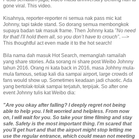
gone viral. This video.
Kisahnya, reporter-reporter ni semua nak pass mic kat
Johnny, tapi takde stand. So dorang semua membongkok
supaya badan tak masuk frame. Then Johnny kata
"No need
for that! I'll hold them all, so you don’t have to crouch"
. --->
This thoughtful act even made it to the hot search!
Bila nama dah masuk Hot Search, memanglah ramailah
yang share stories. Ada sorang ni share post Weibo Johnny
tahun 2016. Orang ni kata back in 2016, masa Johhny mula-
mula famous, setiap kali dia sampai airport, large crowds of
fans would show up. Sometimes keadaan jadi chaotic. Ada
yang bertolak-tolak sampai terjatuh, terpijak. So after one
event Johnny tulis kat Weibo dia:
"Are you okay after falling? I deeply regret not being
able to help you. I felt worried and helpless. From now
on, I will wait for you. So take your time filming and stay
safe. Safety is the most important thing. I’m scared that
you’ll get hurt and that the airport might stop letting me
use the regular entrance, which could mean not meeting