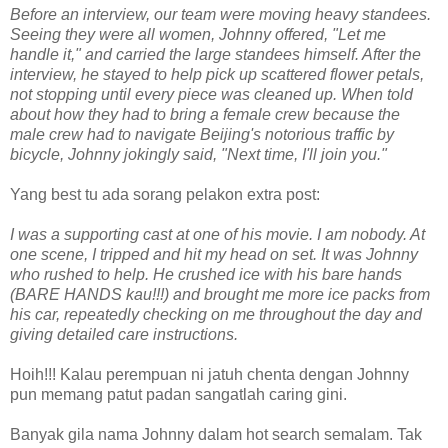
Before an interview, our team were moving heavy standees.
Seeing they were all women, Johnny offered, "Let me
handle it," and carried the large standees himself. After the
interview, he stayed to help pick up scattered flower petals,
not stopping until every piece was cleaned up. When told
about how they had to bring a female crew because the
male crew had to navigate Beijing's notorious traffic by
bicycle, Johnny jokingly said, "Next time, I'll join you."
Yang best tu ada sorang pelakon extra post:
I was a supporting cast at one of his movie. I am nobody. At
one scene, I tripped and hit my head on set. It was Johnny
who rushed to help. He crushed ice with his bare hands
(BARE HANDS kau!!!) and brought me more ice packs from
his car, repeatedly checking on me throughout the day and
giving detailed care instructions.
Hoih!!! Kalau perempuan ni jatuh chenta dengan Johnny
pun memang patut padan sangatlah caring gini.
Banyak gila nama Johnny dalam hot search semalam. Tak