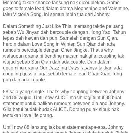
Memang takde chance lansung nak dicouplekan. Same
goes to female lead dalam drama Moonshine and Valentine,
iaitu Victoria Song. Ini semua lebih tua dari Johnny.
Dalam Something Just Like This, memang takde peluang
sebab Wu Jinyan dah bercouple dengan Hong Yao. Tahun
lepas dah kawen dah pun. Samalah dengan Sun Qian,
heroin dalam Love Song in Winter. Sun Qian dah ada
rumours bercouple dengan Chen Jingke. That’s why
walaupun drama ni trending macam nak gila, coupling tak
wujud sebab Sun Qian dah ada couple. Dan dalam
upcoming drama Our Dazzling Days rasanya takkan ada
coupling gossip juga sebab female lead Guan Xiao Tong
pun dah ada couple.
88 saja yang single. That’s why coupling between Johnny
and 88 wujud. Until now ALICE masih lagi tuntut 88 buat
statement untuk nafikan rumours between dia and Johnny.
Gila betul budak-budak ALICE. Dorang pulak sibuk nak
tentukan love life orang.
Until now 88 lansung tak buat statement apa-apa. Johnny