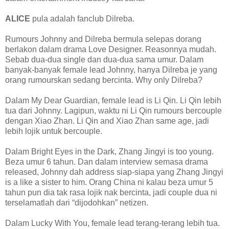
ALICE
pula adalah fanclub Dilreba.
Rumours Johnny and Dilreba bermula selepas dorang
berlakon dalam drama Love Designer. Reasonnya mudah.
Sebab dua-dua single dan dua-dua sama umur. Dalam
banyak-banyak female lead Johnny, hanya Dilreba je yang
orang rumourskan sedang bercinta. Why only Dilreba?
Dalam My Dear Guardian, female lead is Li Qin. Li Qin lebih
tua dari Johnny. Lagipun, waktu ni Li Qin rumours bercouple
dengan Xiao Zhan. Li Qin and Xiao Zhan same age, jadi
lebih lojik untuk bercouple.
Dalam Bright Eyes in the Dark, Zhang Jingyi is too young.
Beza umur 6 tahun. Dan dalam interview semasa drama
released, Johnny dah address siap-siapa yang Zhang Jingyi
is a like a sister to him. Orang China ni kalau beza umur 5
tahun pun dia tak rasa lojik nak bercinta, jadi couple dua ni
terselamatlah dari “dijodohkan” netizen.
Dalam Lucky With You, female lead terang-terang lebih tua.