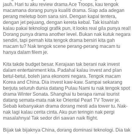
jauh. Hari tu aku review drama Ace Troops, kau tengok
macamana dorang punya kualiti drama. Siap ada adegan
perang meletup bom sana sini. Dengan kapal tentera,
dengan jet pejuang, dengan kereta kebal. Tak kisahlah
kalau pakai teknologi grafik pun, it looks real gila punya real!
Dorang punya drama another level. Bukan nak kutuk negara
sendiri, tapi pernah kita tengok drama bersiri kita gah
macam tu? Nak tengok scene perang-perang macam tu
hanya dalam filem je.
Kita takde budget besar. Kerajaan tak berani nak invest
dalam entertainment kita. Padahal kalau invest and plan
betul-betul, boleh jana ekonomi negara. Tengok macam
Korea and China. Dia invest kaw-kaw. Sampai sekarang
berjuta seluruh dunia datang Pulau Nami tu nak tengok spot
drama Winter Sonata. Shanghai tu berapa ramai tourist
datang semata-mata nak ke Oriental Pearl TV Tower je.
Sebab kebanyakan drama dorang mesti ada tower tu. Nak-
nak lagi kalau cerita cinta. Aku pun teringin nak pergi
masalahnya! Tak sedor diri sawan naik flight.
Bijak tak bijaknya China, dorang dominasi teknologi. Dia tak