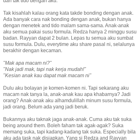
dah tak tido dengan aku.
Tak kisahlah kalau orang kata takde bonding dengan anak.
Ada banyak cara nak bonding dengan anak, bukan hanya
dengan menetek and tido malam sama-sama. Anak-anak
aku semua pakai susu formula. Redza hanya 2 minggu susu
badan. Rayyan dapat 2 bulan. Lepas tu semua aku sumbat
susu formula. Dulu, everytime aku share pasal ni, selalunya
berakhir dengan kecaman.
"Mak apa macam ni?"
"Nak jadi mak, tapi nak kerja mudah!"
"Kesian anak kau dapat mak macam ni"
Dulu aku bolayan je komen-komen ni. Tapi sekarang aku
macam nak tanya la, anak-anak kau apa khabarnya? Jadi
orang? Anak-anak aku alhamdulillah minum susu formula,
jadi orang. Belum ada yang jadi beruk.
Bukannya aku taknak jaga anak-anak. Cuma aku tak suka
being around them. Boleh faham tak agak-agak? Suka
memang suka, tapi kadang-kadang tak suka. Especially bila
aku ada task nak disiapkan. Yang si Redza and Rayyan