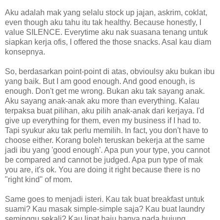
Aku adalah mak yang selalu stock up jajan, askrim, coklat,
even though aku tahu itu tak healthy. Because honestly, I
value SILENCE. Everytime aku nak suasana tenang untuk
siapkan kerja ofis, I offered the those snacks. Asal kau diam
konsepnya.
So, berdasarkan point-point di atas, obvioulsy aku bukan ibu
yang baik. But I am good enough. And good enough, is
enough. Don't get me wrong. Bukan aku tak sayang anak.
Aku sayang anak-anak aku more than everything. Kalau
terpaksa buat pilihan, aku pilih anak-anak dari kerjaya. I'd
give up everything for them, even my business if I had to.
Tapi syukur aku tak perlu memilih. In fact, you don't have to
choose either. Korang boleh teruskan bekerja at the same
jadi ibu yang 'good enough'. Apa pun your type, you cannot
be compared and cannot be judged. Apa pun type of mak
you are, it's ok. You are doing it right because there is no
"right kind" of mom.
Same goes to menjadi isteri. Kau tak buat breakfast untuk
suami? Kau masak simple-simple saja? Kau buat laundry
seminggu sekali? Kau lipat baju hanya pada hujung