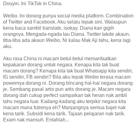
Douyin. Ini TikTok in China.
Weibo. Ini dorang punya social media platform. Combination
of Twitter and Facebook. Aku selalu lepak sini. Walaupun
kena baca sambil translate, isokay. Diana kan gigih
orangnya. Mengada-ngada tau Diana. Twitter takde akaun,
tiba-tiba ada akaun Weibo. Ni kalau Mak Aji tahu, kena lagi
aku.
Aku rasa China ni macam betul-betul memanfaatkan
kepakaran dorang untuk negara. Kenapa kita tak buat
macam dorang? Kenapa kita tak buat Whatsapp kita sendiri,
IG sendiri, FB sendiri? Bila aku lepak Weibo terasa macam
powernya dorang ni. Dorang bincang hal-hal negara dorang
je. Sembang pasal artis pun artis dorang je. Macam negara
dorang dah cukup perfect sampaikan tak heran nak ambil
tahu negara luar. Kadang-kadang aku terpikir negara kita
macam mana futrenya eh? Manjangnya semua bajet nak
kena tarik. Subsidi kena tarik. Tajaan pelajaran nak tarik.
Exam nak mansuh. Entahlah...