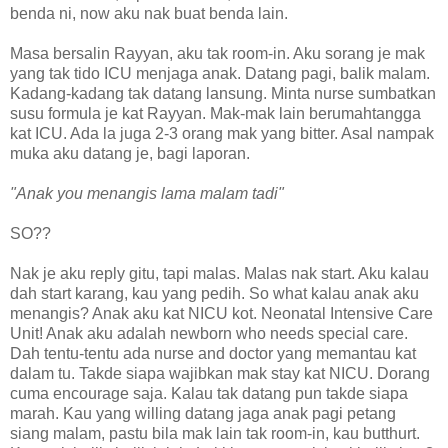
benda ni, now aku nak buat benda lain.
Masa bersalin Rayyan, aku tak room-in. Aku sorang je mak
yang tak tido ICU menjaga anak. Datang pagi, balik malam.
Kadang-kadang tak datang lansung. Minta nurse sumbatkan
susu formula je kat Rayyan. Mak-mak lain berumahtangga
kat ICU. Ada la juga 2-3 orang mak yang bitter. Asal nampak
muka aku datang je, bagi laporan.
"Anak you menangis lama malam tadi"
SO??
Nak je aku reply gitu, tapi malas. Malas nak start. Aku kalau
dah start karang, kau yang pedih. So what kalau anak aku
menangis? Anak aku kat NICU kot. Neonatal Intensive Care
Unit! Anak aku adalah newborn who needs special care.
Dah tentu-tentu ada nurse and doctor yang memantau kat
dalam tu. Takde siapa wajibkan mak stay kat NICU. Dorang
cuma encourage saja. Kalau tak datang pun takde siapa
marah. Kau yang willing datang jaga anak pagi petang
siang malam, pastu bila mak lain tak room-in, kau butthurt.