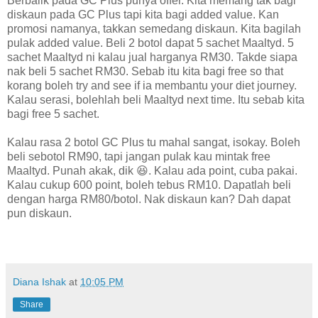
Berbalik pada GC Plus punya offer. Kita memang tak bagi
diskaun pada GC Plus tapi kita bagi added value. Kan
promosi namanya, takkan semedang diskaun. Kita bagilah
pulak added value. Beli 2 botol dapat 5 sachet Maaltyd. 5
sachet Maaltyd ni kalau jual harganya RM30. Takde siapa
nak beli 5 sachet RM30. Sebab itu kita bagi free so that
korang boleh try and see if ia membantu your diet journey.
Kalau serasi, bolehlah beli Maaltyd next time. Itu sebab kita
bagi free 5 sachet.
Kalau rasa 2 botol GC Plus tu mahal sangat, isokay. Boleh
beli sebotol RM90, tapi jangan pulak kau mintak free
Maaltyd. Punah akak, dik 😆. Kalau ada point, cuba pakai.
Kalau cukup 600 point, boleh tebus RM10. Dapatlah beli
dengan harga RM80/botol. Nak diskaun kan? Dah dapat
pun diskaun.
Diana Ishak
at
10:05 PM
Share