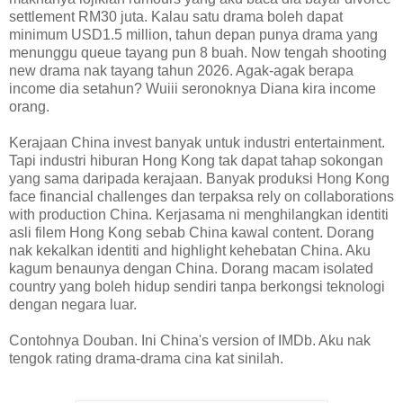
settlement RM30 juta. Kalau satu drama boleh dapat
minimum USD1.5 million, tahun depan punya drama yang
menunggu queue tayang pun 8 buah. Now tengah shooting
new drama nak tayang tahun 2026. Agak-agak berapa
income dia setahun? Wuiii seronoknya Diana kira income
orang.
Kerajaan China invest banyak untuk industri entertainment.
Tapi industri hiburan Hong Kong tak dapat tahap sokongan
yang sama daripada kerajaan. Banyak produksi Hong Kong
face financial challenges dan terpaksa rely on collaborations
with production China. Kerjasama ni menghilangkan identiti
asli filem Hong Kong sebab China kawal content. Dorang
nak kekalkan identiti and highlight kehebatan China. Aku
kagum benaunya dengan China. Dorang macam isolated
country yang boleh hidup sendiri tanpa berkongsi teknologi
dengan negara luar.
Contohnya Douban. Ini China's version of IMDb. Aku nak
tengok rating drama-drama cina kat sinilah.