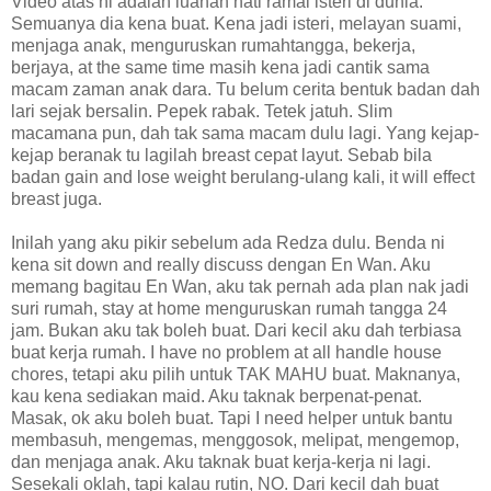
Video atas ni adalah luahan hati ramai isteri di dunia.
Semuanya dia kena buat. Kena jadi isteri, melayan suami,
menjaga anak, menguruskan rumahtangga, bekerja,
berjaya, at the same time masih kena jadi cantik sama
macam zaman anak dara. Tu belum cerita bentuk badan dah
lari sejak bersalin. Pepek rabak. Tetek jatuh. Slim
macamana pun, dah tak sama macam dulu lagi. Yang kejap-
kejap beranak tu lagilah breast cepat layut. Sebab bila
badan gain and lose weight berulang-ulang kali, it will effect
breast juga.
Inilah yang aku pikir sebelum ada Redza dulu. Benda ni
kena sit down and really discuss dengan En Wan. Aku
memang bagitau En Wan, aku tak pernah ada plan nak jadi
suri rumah, stay at home menguruskan rumah tangga 24
jam. Bukan aku tak boleh buat. Dari kecil aku dah terbiasa
buat kerja rumah. I have no problem at all handle house
chores, tetapi aku pilih untuk TAK MAHU buat. Maknanya,
kau kena sediakan maid. Aku taknak berpenat-penat.
Masak, ok aku boleh buat. Tapi I need helper untuk bantu
membasuh, mengemas, menggosok, melipat, mengemop,
dan menjaga anak. Aku taknak buat kerja-kerja ni lagi.
Sesekali oklah, tapi kalau rutin, NO. Dari kecil dah buat