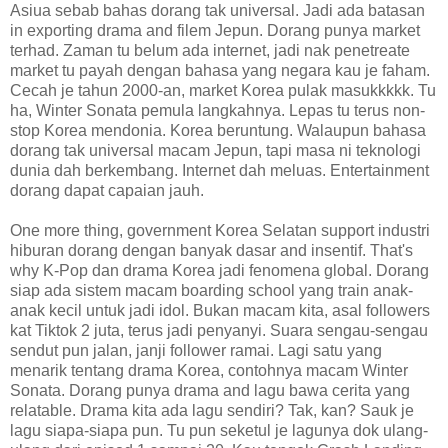
Asiua sebab bahas dorang tak universal. Jadi ada batasan
in exporting drama and filem Jepun. Dorang punya market
terhad. Zaman tu belum ada internet, jadi nak penetreate
market tu payah dengan bahasa yang negara kau je faham.
Cecah je tahun 2000-an, market Korea pulak masukkkkk. Tu
ha, Winter Sonata pemula langkahnya. Lepas tu terus non-
stop Korea mendonia. Korea beruntung. Walaupun bahasa
dorang tak universal macam Jepun, tapi masa ni teknologi
dunia dah berkembang. Internet dah meluas. Entertainment
dorang dapat capaian jauh.
One more thing, government Korea Selatan support industri
hiburan dorang dengan banyak dasar and insentif. That's
why K-Pop dan drama Korea jadi fenomena global. Dorang
siap ada sistem macam boarding school yang train anak-
anak kecil untuk jadi idol. Bukan macam kita, asal followers
kat Tiktok 2 juta, terus jadi penyanyi. Suara sengau-sengau
sendut pun jalan, janji follower ramai. Lagi satu yang
menarik tentang drama Korea, contohnya macam Winter
Sonata. Dorang punya drama and lagu bawa cerita yang
relatable. Drama kita ada lagu sendiri? Tak, kan? Sauk je
lagu siapa-siapa pun. Tu pun seketul je lagunya dok ulang-