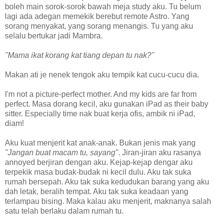
boleh main sorok-sorok bawah meja study aku. Tu belum
lagi ada adegan memekik berebut remote Astro. Yang
sorang menyakat, yang sorang menangis. Tu yang aku
selalu bertukar jadi Mambra.
"Mama ikat korang kat tiang depan tu nak?"
Makan ati je nenek tengok aku tempik kat cucu-cucu dia.
I'm not a picture-perfect mother. And my kids are far from
perfect. Masa dorang kecil, aku gunakan iPad as their baby
sitter. Especially time nak buat kerja ofis, ambik ni iPad,
diam!
Aku kuat menjerit kat anak-anak. Bukan jenis mak yang
"Jangan buat macam tu, sayang"
. Jiran-jiran aku rasanya
annoyed berjiran dengan aku. Kejap-kejap dengar aku
terpekik masa budak-budak ni kecil dulu. Aku tak suka
rumah bersepah. Aku tak suka kedudukan barang yang aku
dah letak, beralih tempat. Aku tak suka keadaan yang
terlampau bising. Maka kalau aku menjerit, maknanya salah
satu telah berlaku dalam rumah tu.