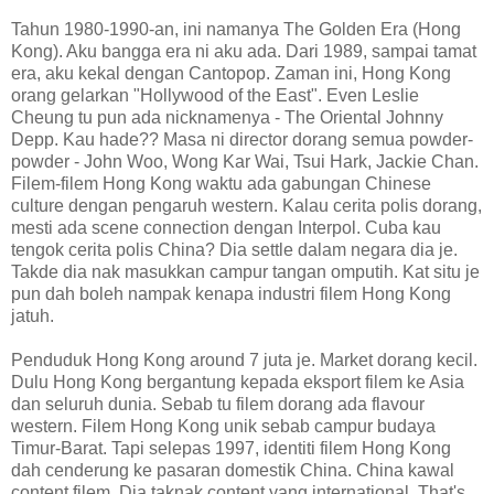
Tahun 1980-1990-an, ini namanya The Golden Era (Hong
Kong). Aku bangga era ni aku ada. Dari 1989, sampai tamat
era, aku kekal dengan Cantopop. Zaman ini, Hong Kong
orang gelarkan "Hollywood of the East". Even Leslie
Cheung tu pun ada nicknamenya - The Oriental Johnny
Depp. Kau hade?? Masa ni director dorang semua powder-
powder - John Woo, Wong Kar Wai, Tsui Hark, Jackie Chan.
Filem-filem Hong Kong waktu ada gabungan Chinese
culture dengan pengaruh western. Kalau cerita polis dorang,
mesti ada scene connection dengan Interpol. Cuba kau
tengok cerita polis China? Dia settle dalam negara dia je.
Takde dia nak masukkan campur tangan omputih. Kat situ je
pun dah boleh nampak kenapa industri filem Hong Kong
jatuh.
Penduduk Hong Kong around 7 juta je. Market dorang kecil.
Dulu Hong Kong bergantung kepada eksport filem ke Asia
dan seluruh dunia. Sebab tu filem dorang ada flavour
western. Filem Hong Kong unik sebab campur budaya
Timur-Barat. Tapi selepas 1997, identiti filem Hong Kong
dah cenderung ke pasaran domestik China. China kawal
content filem. Dia taknak content yang international. That's