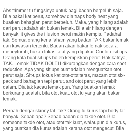
Abs trimmer tu fungsinya untuk bagi badan berpeluh saja.
Bila pakai kat perut, somehow dia traps body heat yang
buatkan bahagian perut berpeluh. Maka, yang hilang adalah
dari perut adalah air, bukan lemak. Bila air hilang dengan
banyak, it gives the illusion perut makin kempis. Padahal
tak. Semua orang kena faham yang badan TAK bakar lemak
dari kawasan tertentu. Badan akan bakar lemak secara
meneyluruh, bukan lokasi alat yang dipakai. Contoh, sit ups.
Orang kata buat sit ups boleh kempiskan perut. Hakikatnya,
TAK. Lemak TIDAK BOLEH dikurangkan dengan cara spot
reduction. Apa yang sit ups buat adalah menguatkan otot
perut saja. Sit-ups fokus kat otot-otot teras, macam otot six-
pack and bahagian tepi perut, and otot perut yang lebih
dalam. Dia tak kacau lemak pun. Yang buatkan lemak
berkurang adalah, bila otot kuat, otot tu yang akan bakar
lemak.
Pernah dengar skinny fat, tak? Orang tu kurus tapi body fat
banyak. Sebab apa? Sebab badan dia takde otot. Bila
someone takde otot, atau otot tak kuat, walaupun dia kurus,
yang buatkan dia kurus adalah kerana otot mengecut. Bila