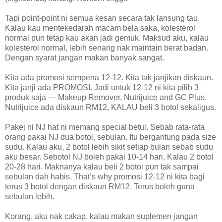
Tapi point-point ni semua kesan secara tak lansung tau.
Kalau kau mentekedarah macam bela saka, kolesterol
normal pun tetap kau akan jadi gemuk. Maksud aku, kalau
kolesterol normal, lebih senang nak maintain berat badan.
Dengan syarat jangan makan banyak sangat.
Kita ada promosi sempena 12-12. Kita tak janjikan diskaun.
Kita janji ada PROMOSI. Jadi untuk 12-12 ni kita pilih 3
produk saja — Makeup Remover, Nutrijuice and GC Plus.
Nutrijuice ada diskaun RM12, KALAU beli 3 botol sekaligus.
Pakej ni NJ hat ni memang special betul. Sebab rata-rata
orang pakai NJ dua botol, sebulan. Itu bergantung pada size
sudu. Kalau aku, 2 botol lebih sikit setiap bulan sebab sudu
aku besar. Sebotol NJ boleh pakai 10-14 hari. Kalau 2 botol
20-28 hari. Maknanya kalau beli 2 botol pun tak sampai
sebulan dah habis. That’s why promosi 12-12 ni kita bagi
terus 3 botol dengan diskaun RM12. Terus boleh guna
sebulan lebih.
Korang, aku nak cakap, kalau makan suplemen jangan