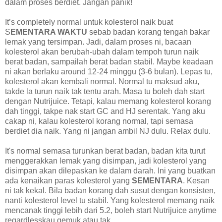
dalam proses berdiet. Jangan panik!
It’s completely normal untuk kolesterol naik buat
S
EMENTARA WAKTU
sebab badan korang tengah bakar
lemak yang tersimpan. Jadi, dalam proses ni, bacaan
kolesterol akan berubah-ubah dalam tempoh turun naik
berat badan, sampailah berat badan stabil. Maybe keadaan
ni akan berlaku around 12-24 minggu (3-6 bulan). Lepas tu,
kolesterol akan kembali normal. Normal tu maksud aku,
takde la turun naik tak tentu arah. Masa tu boleh dah start
dengan Nutrijuice. Tetapi, kalau memang kolesterol korang
dah tinggi, takpe nak start GC and HJ serentak. Yang aku
cakap ni, kalau kolesterol korang normal, tapi semasa
berdiet dia naik. Yang ni jangan ambil NJ dulu. Relax dulu.
It's normal semasa turunkan berat badan, badan kita turut
menggerakkan lemak yang disimpan, jadi kolesterol yang
disimpan akan dilepaskan ke dalam darah. Ini yang buatkan
ada kenaikan paras kolesterol yang
SEMENTARA
. Kesan
ni tak kekal. Bila badan korang dah susut dengan konsisten,
nanti kolesterol level tu stabil. Yang kolesterol memang naik
mencanak tinggi lebih dari 5.2, boleh start Nutrijuice anytime
regardlesskau gemuk atau tak.