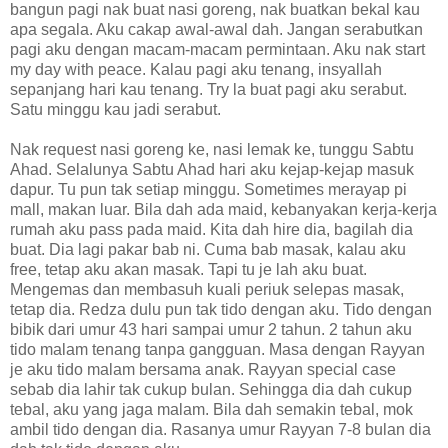
bangun pagi nak buat nasi goreng, nak buatkan bekal kau
apa segala. Aku cakap awal-awal dah. Jangan serabutkan
pagi aku dengan macam-macam permintaan. Aku nak start
my day with peace. Kalau pagi aku tenang, insyallah
sepanjang hari kau tenang. Try la buat pagi aku serabut.
Satu minggu kau jadi serabut.
Nak request nasi goreng ke, nasi lemak ke, tunggu Sabtu
Ahad. Selalunya Sabtu Ahad hari aku kejap-kejap masuk
dapur. Tu pun tak setiap minggu. Sometimes merayap pi
mall, makan luar. Bila dah ada maid, kebanyakan kerja-kerja
rumah aku pass pada maid. Kita dah hire dia, bagilah dia
buat. Dia lagi pakar bab ni. Cuma bab masak, kalau aku
free, tetap aku akan masak. Tapi tu je lah aku buat.
Mengemas dan membasuh kuali periuk selepas masak,
tetap dia. Redza dulu pun tak tido dengan aku. Tido dengan
bibik dari umur 43 hari sampai umur 2 tahun. 2 tahun aku
tido malam tenang tanpa gangguan. Masa dengan Rayyan
je aku tido malam bersama anak. Rayyan special case
sebab dia lahir tak cukup bulan. Sehingga dia dah cukup
tebal, aku yang jaga malam. Bila dah semakin tebal, mok
ambil tido dengan dia. Rasanya umur Rayyan 7-8 bulan dia