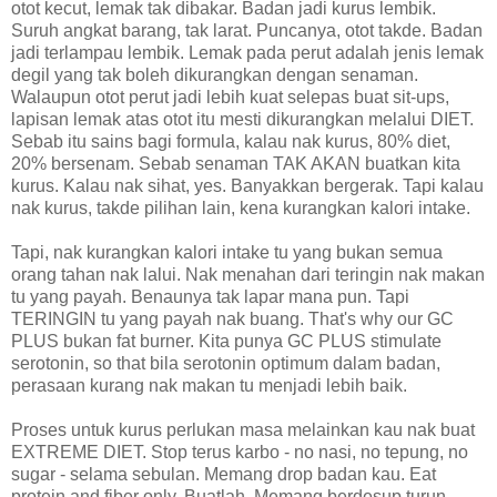
otot kecut, lemak tak dibakar. Badan jadi kurus lembik.
Suruh angkat barang, tak larat. Puncanya, otot takde. Badan
jadi terlampau lembik. Lemak pada perut adalah jenis lemak
degil yang tak boleh dikurangkan dengan senaman.
Walaupun otot perut jadi lebih kuat selepas buat sit-ups,
lapisan lemak atas otot itu mesti dikurangkan melalui DIET.
Sebab itu sains bagi formula, kalau nak kurus, 80% diet,
20% bersenam. Sebab senaman TAK AKAN buatkan kita
kurus. Kalau nak sihat, yes. Banyakkan bergerak. Tapi kalau
nak kurus, takde pilihan lain, kena kurangkan kalori intake.
Tapi, nak kurangkan kalori intake tu yang bukan semua
orang tahan nak lalui. Nak menahan dari teringin nak makan
tu yang payah. Benaunya tak lapar mana pun. Tapi
TERINGIN tu yang payah nak buang. That's why our GC
PLUS bukan fat burner. Kita punya GC PLUS stimulate
serotonin, so that bila serotonin optimum dalam badan,
perasaan kurang nak makan tu menjadi lebih baik.
Proses untuk kurus perlukan masa melainkan kau nak buat
EXTREME DIET. Stop terus karbo - no nasi, no tepung, no
sugar - selama sebulan. Memang drop badan kau. Eat
protein and fiber only. Buatlah. Memang berdesup turun