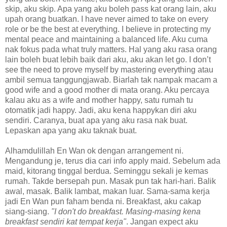
skip, aku skip. Apa yang aku boleh pass kat orang lain, aku
upah orang buatkan. I have never aimed to take on every
role or be the best at everything. I believe in protecting my
mental peace and maintaining a balanced life. Aku cuma
nak fokus pada what truly matters. Hal yang aku rasa orang
lain boleh buat lebih baik dari aku, aku akan let go. I don’t
see the need to prove myself by mastering everything atau
ambil semua tanggungjawab. Biarlah tak nampak macam a
good wife and a good mother di mata orang. Aku percaya
kalau aku as a wife and mother happy, satu rumah tu
otomatik jadi happy. Jadi, aku kena happykan diri aku
sendiri. Caranya, buat apa yang aku rasa nak buat.
Lepaskan apa yang aku taknak buat.
Alhamdulillah En Wan ok dengan arrangement ni.
Mengandung je, terus dia cari info apply maid. Sebelum ada
maid, kitorang tinggal berdua. Seminggu sekali je kemas
rumah. Takde bersepah pun. Masak pun tak hari-hari. Balik
awal, masak. Balik lambat, makan luar. Sama-sama kerja
jadi En Wan pun faham benda ni. Breakfast, aku cakap
siang-siang.
"I don't do breakfast. Masing-masing kena
breakfast sendiri kat tempat kerja"
. Jangan expect aku