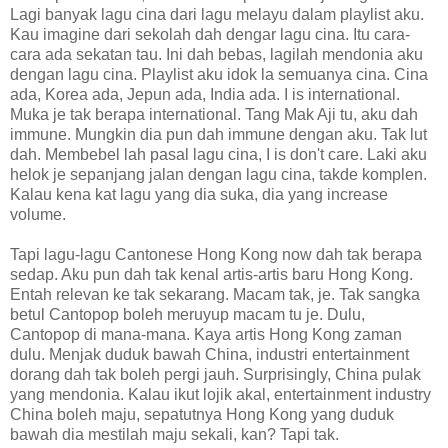
Lagi banyak lagu cina dari lagu melayu dalam playlist aku.
Kau imagine dari sekolah dah dengar lagu cina. Itu cara-
cara ada sekatan tau. Ini dah bebas, lagilah mendonia aku
dengan lagu cina. Playlist aku idok la semuanya cina. Cina
ada, Korea ada, Jepun ada, India ada. I is international.
Muka je tak berapa international. Tang Mak Aji tu, aku dah
immune. Mungkin dia pun dah immune dengan aku. Tak lut
dah. Membebel lah pasal lagu cina, I is don't care. Laki aku
helok je sepanjang jalan dengan lagu cina, takde komplen.
Kalau kena kat lagu yang dia suka, dia yang increase
volume.
Tapi lagu-lagu Cantonese Hong Kong now dah tak berapa
sedap. Aku pun dah tak kenal artis-artis baru Hong Kong.
Entah relevan ke tak sekarang. Macam tak, je. Tak sangka
betul Cantopop boleh meruyup macam tu je. Dulu,
Cantopop di mana-mana. Kaya artis Hong Kong zaman
dulu. Menjak duduk bawah China, industri entertainment
dorang dah tak boleh pergi jauh. Surprisingly, China pulak
yang mendonia. Kalau ikut lojik akal, entertainment industry
China boleh maju, sepatutnya Hong Kong yang duduk
bawah dia mestilah maju sekali, kan? Tapi tak.