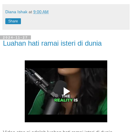
Diana Ishak
at
9:00 AM
Share
2024-11-27
Luahan hati ramai isteri di dunia