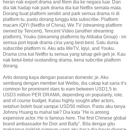
heran nak export drama and filem dia ke negara luar. Dan
dia tak hadap nak park drama dia kat Netflix semata-mata.
Dorang buat platform sendiri and park semua drama ni di
platform tu, pastu dorang tunggu kita subscribe. Platform
macam iQIYI (Netflix of China), We TV (streaming platform
owned by Tencent), Tencent Video (another streaming
platform), Youku (streaming platforms by Alibaba Group) - ini
semua port lepak drama cina yang best-best. Satu dunia
subscribe platform ni. Aku ada WeTV, Iqiyi, and Youku.
Drama cina kat Netflix tu semua yang tahap geli-geli je. Kau
nak betul-betul oustanding drama, kena subcribe platform
dorang.
Artis dorang kaya dengan pasaran domestic je. Aku
sembang dengan member kat Weibo, dia cakap kat sana it’s
common for prominent stars to earn between USD1.5 to
USD3 million PER DRAMA, depending on popularity, role,
and of course budget. Kalau highly sought-after actors,
setahun boleh buat sampai USD50 million. Pastu aku tanya
Johnny Huang tu mahal tak? Dia kata "He is among
expensive actor. He is famous here. The first Chinese global
brand ambassador for Dior and Bally". Bila dengar gitu
maknanya lojiklah rumours yang aku baca dia bayar divorce