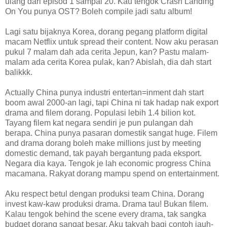
ulang dari episod 1 sampai 20. Kau tengok Crash Landing
On You punya OST? Boleh compile jadi satu album!
Lagi satu bijaknya Korea, dorang pegang platform digital
macam Netflix untuk spread their content. Now aku perasan
pukul 7 malam dah ada cerita Jepun, kan? Pastu malam-
malam ada cerita Korea pulak, kan? Abislah, dia dah start
balikkk.
Actually China punya industri entertan=inment dah start
boom awal 2000-an lagi, tapi China ni tak hadap nak export
drama and filem dorang. Populasi lebih 1.4 bilion kot.
Tayang filem kat negara sendiri je pun pulangan dah
berapa. China punya pasaran domestik sangat huge. Filem
and drama dorang boleh make millions just by meeting
domestic demand, tak payah bergantung pada eksport.
Negara dia kaya. Tengok je lah economic progress China
macamana. Rakyat dorang mampu spend on entertainment.
Aku respect betul dengan produksi team China. Dorang
invest kaw-kaw produksi drama. Drama tau! Bukan filem.
Kalau tengok behind the scene every drama, tak sangka
budget dorang sangat besar. Aku takyah bagi contoh jauh-