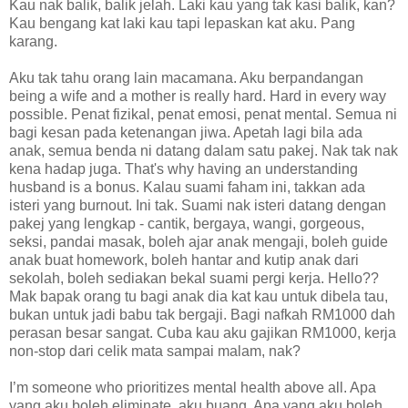
Kau nak balik, balik jelah. Laki kau yang tak kasi balik, kan?
Kau bengang kat laki kau tapi lepaskan kat aku. Pang
karang.
Aku tak tahu orang lain macamana. Aku berpandangan
being a wife and a mother is really hard. Hard in every way
possible. Penat fizikal, penat emosi, penat mental. Semua ni
bagi kesan pada ketenangan jiwa. Apetah lagi bila ada
anak, semua benda ni datang dalam satu pakej. Nak tak nak
kena hadap juga. That's why having an understanding
husband is a bonus. Kalau suami faham ini, takkan ada
isteri yang burnout. Ini tak. Suami nak isteri datang dengan
pakej yang lengkap - cantik, bergaya, wangi, gorgeous,
seksi, pandai masak, boleh ajar anak mengaji, boleh guide
anak buat homework, boleh hantar and kutip anak dari
sekolah, boleh sediakan bekal suami pergi kerja. Hello??
Mak bapak orang tu bagi anak dia kat kau untuk dibela tau,
bukan untuk jadi babu tak bergaji. Bagi nafkah RM1000 dah
perasan besar sangat. Cuba kau aku gajikan RM1000, kerja
non-stop dari celik mata sampai malam, nak?
I’m someone who prioritizes mental health above all. Apa
yang aku boleh eliminate, aku buang. Apa yang aku boleh