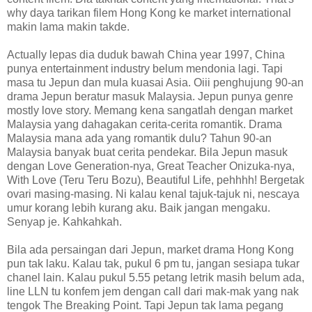
why daya tarikan filem Hong Kong ke market international
makin lama makin takde.
Actually lepas dia duduk bawah China year 1997, China
punya entertainment industry belum mendonia lagi. Tapi
masa tu Jepun dan mula kuasai Asia. Oiii penghujung 90-an
drama Jepun beratur masuk Malaysia. Jepun punya genre
mostly love story. Memang kena sangatlah dengan market
Malaysia yang dahagakan cerita-cerita romantik. Drama
Malaysia mana ada yang romantik dulu? Tahun 90-an
Malaysia banyak buat cerita pendekar. Bila Jepun masuk
dengan Love Generation-nya, Great Teacher Onizuka-nya,
With Love (Teru Teru Bozu), Beautiful Life, pehhhh! Bergetak
ovari masing-masing. Ni kalau kenal tajuk-tajuk ni, nescaya
umur korang lebih kurang aku. Baik jangan mengaku.
Senyap je. Kahkahkah.
Bila ada persaingan dari Jepun, market drama Hong Kong
pun tak laku. Kalau tak, pukul 6 pm tu, jangan sesiapa tukar
chanel lain. Kalau pukul 5.55 petang letrik masih belum ada,
line LLN tu konfem jem dengan call dari mak-mak yang nak
tengok The Breaking Point. Tapi Jepun tak lama pegang