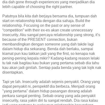
dia dah gone through experiences yang menjadikan dia
lebih capable of choosing the right partner.
Patutnya bila kita dah berjaya bersama dia, tumpuan dah
start on relationship kita dengan dia sahaja. Build the
relationship. Focusing on the past or any sense of
“competition” with their ex-es akan create unnecessary
insecurity. Aku sangat percaya relationship yang strong, it’s
because of the PRESENT connection, bukan
membandingkan dengan someone yang dah takde lagi
dalam hidup dia sekarang. Benda dah berlaku, sampai
kiamat pun kau takkan jadi yang the first, so kenapa nak
pening-pening kepala mikir? Kadang-kadang reason lelaki
tu tak nak bagitau kau bukan yang pertama sebab dia tahu
kau akan jadi ginilah. Sentap pada benda yang tak lojik nak
disentapkan.
Tapi ye lah. Insecurity adalah sejenis penyakit. Orang yang
dapat penyakit ni, perspektif dia berbeza. Menjadi orang
"yang pertama" dalam hidup pasangan dorang adalah
perkara sangat penting. Sebab orang yang ada penyakit
insecurity, rasa yakin diri tu sangat rendah. Dia rasa kalau