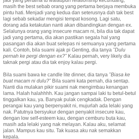
jadi yang pertama tu walaupun relationship kecundang,
masih the best sebab orang yang pertama berjaya membuka
pintu hati. Menjadi yang kedua dan seterusnya dah tak best
lagi sebab sekadar mengisi tempat kosong. Lagi satu,
dorang ada ketakutan nanti akan dibandingkan dengan ex.
Selalunya orang yang insecure macam ni, bila dia tak dapat
jadi yang pertama, dia akan pastikan segala hal yang
pasangan dia akan buat selepas ni semuanya yang pertama
kali. Contoh, bila suami ajak pi Genting, dia tanya
"Dulu
pernah ke pergi dengan ex?"
Kalau pernah, very likely dia
taknak pergi atau dia tak enjoy kalau pergi.
Bila suami bawa ke candle lite dinner, dia tanya
"Biasa ke
buat macam ni dulu?"
Bila suami kata pernah, dia sentap.
Nanti dia mulakan pikir suami nak mengimbau kenangan
lama. Halah halahhhh. Kau jangan sampai laki tu betul-betul
tinggalkan kau, ya. Banyak pulak cengkadak. Dengan
perangai kau yang berpenyakit ni, mujurlah ada lelaki yang
nak. Patutnya bersyukur dengan penyakit insecure kau,
dengan low self-esteem kau, dengan cemburu buta kau,
masih ada lelaki yang nak melayan. Kalau aku, selamat
jalan. Mampus kau situ. Tak kuasa aku nak semakkan
kepala.