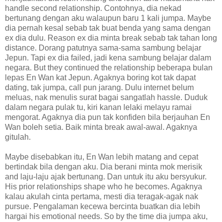
handle second relationship. Contohnya, dia nekad
bertunang dengan aku walaupun baru 1 kali jumpa. Maybe
dia pernah kesal sebab tak buat benda yang sama dengan
ex dia dulu. Reason ex dia minta break sebab tak tahan long
distance. Dorang patutnya sama-sama sambung belajar
Jepun. Tapi ex dia failed, jadi kena sambung belajar dalam
negara. But they continued the relationship beberapa bulan
lepas En Wan kat Jepun. Agaknya boring kot tak dapat
dating, tak jumpa, call pun jarang. Dulu internet belum
meluas, nak menulis surat bagai sangatlah hassle. Duduk
dalam negara pulak tu, kiri kanan lelaki melayu ramai
mengorat. Agaknya dia pun tak konfiden bila berjauhan En
Wan boleh setia. Baik minta break awal-awal. Agaknya
gitulah.
Maybe disebabkan itu, En Wan lebih matang and cepat
bertindak bila dengan aku. Dia berani minta mok merisik
and laju-laju ajak bertunang. Dan untuk itu aku bersyukur.
His prior relationships shape who he becomes. Agaknya
kalau akulah cinta pertama, mesti dia teragak-agak nak
pursue. Pengalaman kecewa bercinta buatkan dia lebih
hargai his emotional needs. So by the time dia jumpa aku,