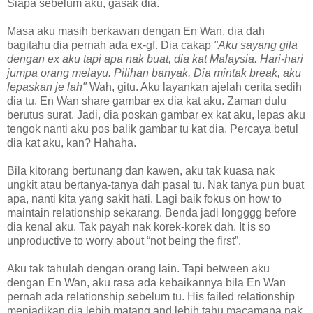
Siapa sebelum aku, gasak dia.
Masa aku masih berkawan dengan En Wan, dia dah
bagitahu dia pernah ada ex-gf. Dia cakap
"Aku sayang gila
dengan ex aku tapi apa nak buat, dia kat Malaysia. Hari-hari
jumpa orang melayu. Pilihan banyak. Dia mintak break, aku
lepaskan je lah"
Wah, gitu. Aku layankan ajelah cerita sedih
dia tu. En Wan share gambar ex dia kat aku. Zaman dulu
berutus surat. Jadi, dia poskan gambar ex kat aku, lepas aku
tengok nanti aku pos balik gambar tu kat dia. Percaya betul
dia kat aku, kan? Hahaha.
Bila kitorang bertunang dan kawen, aku tak kuasa nak
ungkit atau bertanya-tanya dah pasal tu. Nak tanya pun buat
apa, nanti kita yang sakit hati. Lagi baik fokus on how to
maintain relationship sekarang. Benda jadi longggg before
dia kenal aku. Tak payah nak korek-korek dah. It is so
unproductive to worry about “not being the first”.
Aku tak tahulah dengan orang lain. Tapi between aku
dengan En Wan, aku rasa ada kebaikannya bila En Wan
pernah ada relationship sebelum tu. His failed relationship
menjadikan dia lebih matang and lebih tahu macamana nak