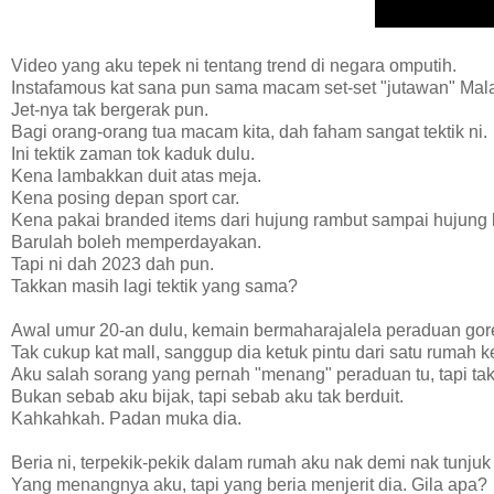
Video yang aku tepek ni tentang trend di negara omputih.
Instafamous kat sana pun sama macam set-set "jutawan" Mala
Jet-nya tak bergerak pun.
Bagi orang-orang tua macam kita, dah faham sangat tektik ni.
Ini tektik zaman tok kaduk dulu.
Kena lambakkan duit atas meja.
Kena posing depan sport car.
Kena pakai branded items dari hujung rambut sampai hujung 
Barulah boleh memperdayakan.
Tapi ni dah 2023 dah pun.
Takkan masih lagi tektik yang sama?
Awal umur 20-an dulu, kemain bermaharajalela peraduan go
Tak cukup kat mall, sanggup dia ketuk pintu dari satu ruma
Aku salah sorang yang pernah "menang" peraduan tu, tapi tak
Bukan sebab aku bijak, tapi sebab aku tak berduit.
Kahkahkah. Padan muka dia.
Beria ni, terpekik-pekik dalam rumah aku nak demi nak tunju
Yang menangnya aku, tapi yang beria menjerit dia. Gila apa?