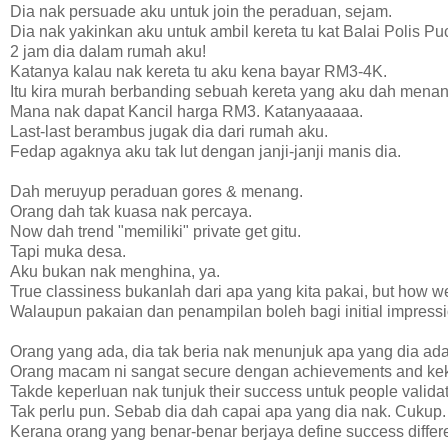
Dia nak persuade aku untuk join the peraduan, sejam.
Dia nak yakinkan aku untuk ambil kereta tu kat Balai Polis P
2 jam dia dalam rumah aku!
Katanya kalau nak kereta tu aku kena bayar RM3-4K.
Itu kira murah berbanding sebuah kereta yang aku dah menan
Mana nak dapat Kancil harga RM3. Katanyaaaaa.
Last-last berambus jugak dia dari rumah aku.
Fedap agaknya aku tak lut dengan janji-janji manis dia.
Dah meruyup peraduan gores & menang.
Orang dah tak kuasa nak percaya.
Now dah trend "memiliki" private get gitu.
Tapi muka desa.
Aku bukan nak menghina, ya.
True classiness bukanlah dari apa yang kita pakai, but how we
Walaupun pakaian dan penampilan boleh bagi initial impressi
Orang yang ada, dia tak beria nak menunjuk apa yang dia ada
Orang macam ni sangat secure dengan achievements and keka
Takde keperluan nak tunjuk their success untuk people valida
Tak perlu pun. Sebab dia dah capai apa yang dia nak. Cukup.
Kerana orang yang benar-benar berjaya define success differe