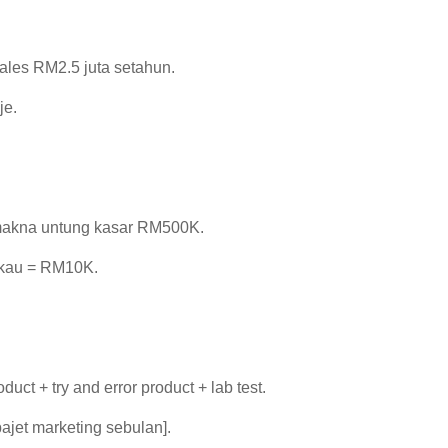
sales RM2.5 juta setahun.
je.
rmakna untung kasar RM500K.
i kau = RM10K.
ct + try and error product + lab test.
ajet marketing sebulan].