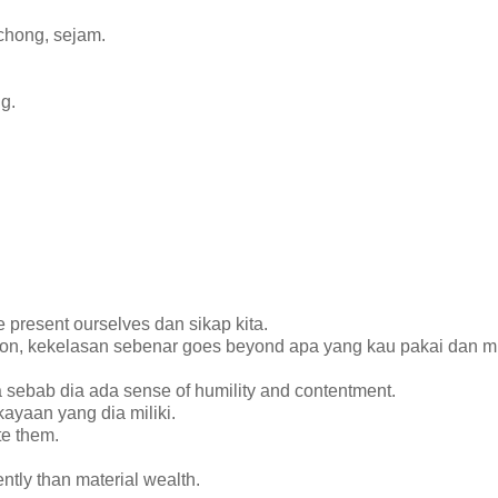
uchong, sejam.
g.
 present ourselves dan sikap kita.
on, kekelasan sebenar goes beyond apa yang kau pakai dan mil
 sebab dia ada sense of humility and contentment.
yaan yang dia miliki.
te them.
ntly than material wealth.