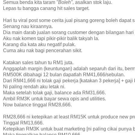
Semua benda kita taram
"Boleh",
asalkan stok laju.
Lepas tu bangga canang hit sales target.
Hari tu viral post some cerita jual pisang goreng boleh dapat 
Senang nau kiraannya.
Dia main darab jualan sorang customer dengan bilangan hari 
Aku nak komen tapi pikir-pikir balik takyah la.
Karang dia kata aku negatif pulak.
Cuma aku nak bagi pencerahan sikit.
Katakan sales tahun tu RM1 juta.
Anggaplah margin (keuntungan) adalah separuh dari itu, be
RM500K dibahagi 12 bulan dapatlah RM41,666/sebulan.
Dari RM41,666 ni tolak gaji pekerja [katakan 3 pekerja] + gaj
Ni paling rendah aku letak ni.
Maka setelah tolak gaji, balance ada RM31,666.
Ambil RM3K untuk bayar sewa opis and utilities.
Now balance tinggal RM28,666.
RM28,666 ni ketepikan at least RM15K untuk produce new produ
Tinggal RM13,666.
Ketepikan RM3K untuk buat marketing [ni paling cikai punya b
Maka tinggalkan balance RM10,666.