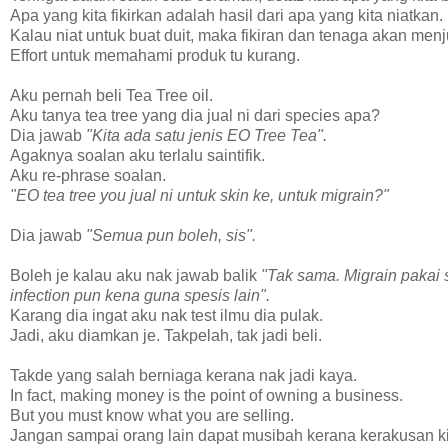
Apa yang kita fikirkan adalah hasil dari apa yang kita niatkan.
Kalau niat untuk buat duit, maka fikiran dan tenaga akan menj
Effort untuk memahami produk tu kurang.
Aku pernah beli Tea Tree oil.
Aku tanya tea tree yang dia jual ni dari species apa?
Dia jawab
"Kita ada satu jenis EO Tree Tea".
Agaknya soalan aku terlalu saintifik.
Aku re-phrase soalan.
"EO tea tree you jual ni untuk skin ke, untuk migrain?"
Dia jawab
"Semua pun boleh, sis".
Boleh je kalau aku nak jawab balik
"Tak sama. Migrain pakai s
infection pun kena guna spesis lain".
Karang dia ingat aku nak test ilmu dia pulak.
Jadi, aku diamkan je. Takpelah, tak jadi beli.
Takde yang salah berniaga kerana nak jadi kaya.
In fact, making money is the point of owning a business.
But you must know what you are selling.
Jangan sampai orang lain dapat musibah kerana kerakusan ki