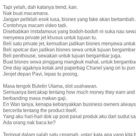
Tapi yelah, dah katanya trend, kan.
Nak buat macamana.
Jangan peliklah esok lusa, bisnes yang fake akan bertambah.
Contohnya macam video tadi.
Disebabkan instafamous yang bodoh-bodoh ni suka nau sewa 
menyewa private jet khusus untuk tujuan tu.
Beli satu private jet, kemudian jadikan bisnes menyewa untu
Beli spotcar dan jadikan bisnes sewa untuk tujuan bergambar
Beli penthouse, sewakan untuk tujuan bergambar juga.
Buat bisnes sewa pinggang mangkuk mahal, untuk bergambar
One day agaknya kotak and paperbag Chanel yang ori tu pun 
Jenjet depan Pavi, lepas tu posing.
Masa tengok Buletin Utama, slot usahawan.
Semuanya bercakap tentang how much money they earn and 
berbanding masa makan gaji.
En Wan tanya, kenapa kebanyakkan business owners always 
bercerita tentang the product itself.
Yang aku hari-hari dok up post pasal produk aku dari sudut sa
Ada orang nak baca ke?
Teringat dalam salah satu ceramah, ustaz kata apa yang kita bu