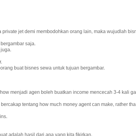
private jet demi membodohkan orang lain, maka wujudlah bis
k bergambar saja.
 juga.
.
orang buat bisnes sewa untuk tujuan bergambar.
how menjadi agen boleh buatkan income mencecah 3-4 kali g
bercakap tentang how much money agent can make, rather th
ins.
at adalah hasil dari apa yang kita fikirkan.