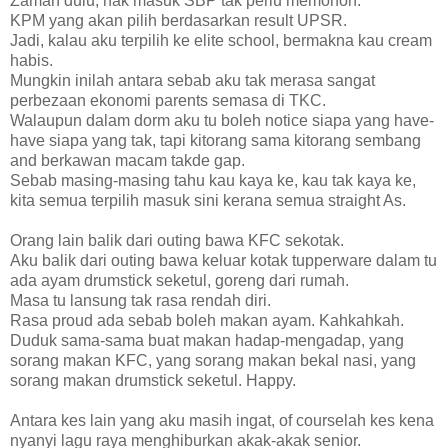
Zaman dulu, nak masuk SBP tak perlu memohon.
KPM yang akan pilih berdasarkan result UPSR.
Jadi, kalau aku terpilih ke elite school, bermakna kau cream
habis.
Mungkin inilah antara sebab aku tak merasa sangat
perbezaan ekonomi parents semasa di TKC.
Walaupun dalam dorm aku tu boleh notice siapa yang have-
have siapa yang tak, tapi kitorang sama kitorang sembang
and berkawan macam takde gap.
Sebab masing-masing tahu kau kaya ke, kau tak kaya ke,
kita semua terpilih masuk sini kerana semua straight As.
Orang lain balik dari outing bawa KFC sekotak.
Aku balik dari outing bawa keluar kotak tupperware dalam tu
ada ayam drumstick seketul, goreng dari rumah.
Masa tu lansung tak rasa rendah diri.
Rasa proud ada sebab boleh makan ayam. Kahkahkah.
Duduk sama-sama buat makan hadap-mengadap, yang
sorang makan KFC, yang sorang makan bekal nasi, yang
sorang makan drumstick seketul. Happy.
Antara kes lain yang aku masih ingat, of courselah kes kena
nyanyi lagu raya menghiburkan akak-akak senior.