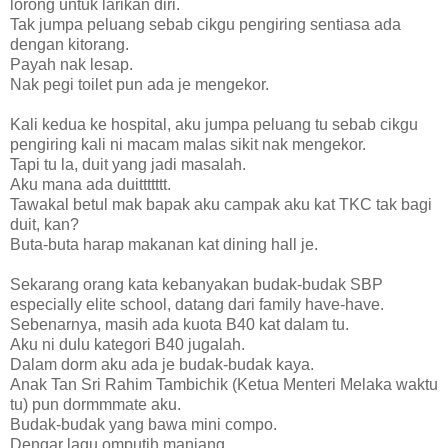
lorong untuk larikan diri.
Tak jumpa peluang sebab cikgu pengiring sentiasa ada
dengan kitorang.
Payah nak lesap.
Nak pegi toilet pun ada je mengekor.
Kali kedua ke hospital, aku jumpa peluang tu sebab cikgu
pengiring kali ni macam malas sikit nak mengekor.
Tapi tu la, duit yang jadi masalah.
Aku mana ada duittttttt.
Tawakal betul mak bapak aku campak aku kat TKC tak bagi
duit, kan?
Buta-buta harap makanan kat dining hall je.
Sekarang orang kata kebanyakan budak-budak SBP
especially elite school, datang dari family have-have.
Sebenarnya, masih ada kuota B40 kat dalam tu.
Aku ni dulu kategori B40 jugalah.
Dalam dorm aku ada je budak-budak kaya.
Anak Tan Sri Rahim Tambichik (Ketua Menteri Melaka waktu
tu) pun dormmmate aku.
Budak-budak yang bawa mini compo.
Dengar lagu omputih manjang.