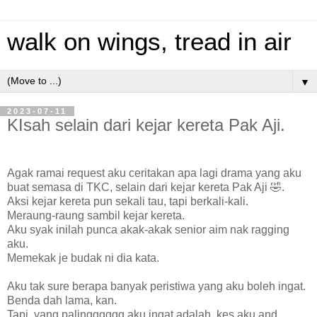
walk on wings, tread in air
▼
2023-07-11
KIsah selain dari kejar kereta Pak Aji.
Agak ramai request aku ceritakan apa lagi drama yang aku
buat semasa di TKC, selain dari kejar kereta Pak Aji 🤣.
Aksi kejar kereta pun sekali tau, tapi berkali-kali.
Meraung-raung sambil kejar kereta.
Aku syak inilah punca akak-akak senior aim nak ragging
aku.
Memekak je budak ni dia kata.
Aku tak sure berapa banyak peristiwa yang aku boleh ingat.
Benda dah lama, kan.
Tapi, yang palingggggg aku ingat adalah, kes aku and