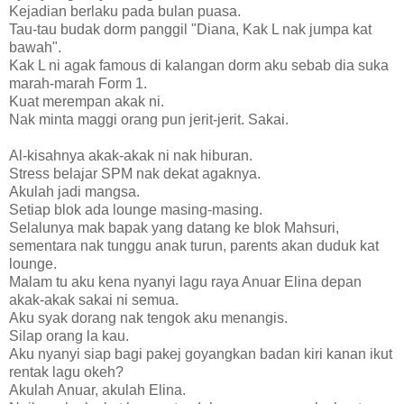
Kejadian berlaku pada bulan puasa.
Tau-tau budak dorm panggil "Diana, Kak L nak jumpa kat
bawah".
Kak L ni agak famous di kalangan dorm aku sebab dia suka
marah-marah Form 1.
Kuat merempan akak ni.
Nak minta maggi orang pun jerit-jerit. Sakai.
Al-kisahnya akak-akak ni nak hiburan.
Stress belajar SPM nak dekat agaknya.
Akulah jadi mangsa.
Setiap blok ada lounge masing-masing.
Selalunya mak bapak yang datang ke blok Mahsuri,
sementara nak tunggu anak turun, parents akan duduk kat
lounge.
Malam tu aku kena nyanyi lagu raya Anuar Elina depan
akak-akak sakai ni semua.
Aku syak dorang nak tengok aku menangis.
Silap orang la kau.
Aku nyanyi siap bagi pakej goyangkan badan kiri kanan ikut
rentak lagu okeh?
Akulah Anuar, akulah Elina.