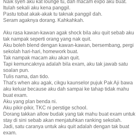
Naik syeh aku kat lounge tu, dah macam expo aku buat.
Itulah sekali aku kena panggil.
Pastu tobat akak-akak tu taknak panggil dah.
Seram agaknya dorang. Kahkahkah.
Aku rasa kawan-kawan agak shock bila aku quit sebab aku
tak nampak seperti orang yang nak quit.
Aku boleh blend dengan kawan-kawan, bersembang, pergi
sekolah hari-hari, homework buat.
Tak nampak macam aku akan quit.
Tapi kemuncaknya adalah bila exam, aku tak jawab satu
soalan pun.
Tulis nama, dan tido.
That's when aku agak, cikgu kaunselor pujuk Pak Aji bawa
aku keluar because aku dah sampai ke tahap tidak mahu
buat exam.
Aku yang plan benda ni.
Aku pikir-pikir, TKC ni perstige school.
Dorang takkan allow budak yang tak mahu buat exam untuk
stay di sini sebab akan menjatuhkan ranking sekolah.
Jadi, satu caranya untuk aku quit adalah dengan tak buat
exam.