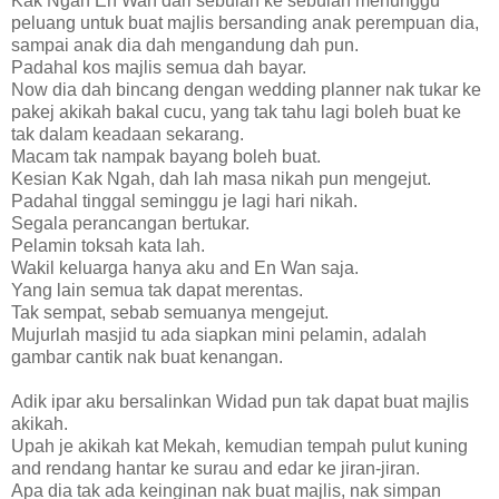
Kak Ngah En Wan dari sebulan ke sebulan menunggu
peluang untuk buat majlis bersanding anak perempuan dia,
sampai anak dia dah mengandung dah pun.
Padahal kos majlis semua dah bayar.
Now dia dah bincang dengan wedding planner nak tukar ke
pakej akikah bakal cucu, yang tak tahu lagi boleh buat ke
tak dalam keadaan sekarang.
Macam tak nampak bayang boleh buat.
Kesian Kak Ngah, dah lah masa nikah pun mengejut.
Padahal tinggal seminggu je lagi hari nikah.
Segala perancangan bertukar.
Pelamin toksah kata lah.
Wakil keluarga hanya aku and En Wan saja.
Yang lain semua tak dapat merentas.
Tak sempat, sebab semuanya mengejut.
Mujurlah masjid tu ada siapkan mini pelamin, adalah
gambar cantik nak buat kenangan.
Adik ipar aku bersalinkan Widad pun tak dapat buat majlis
akikah.
Upah je akikah kat Mekah, kemudian tempah pulut kuning
and rendang hantar ke surau and edar ke jiran-jiran.
Apa dia tak ada keinginan nak buat majlis, nak simpan