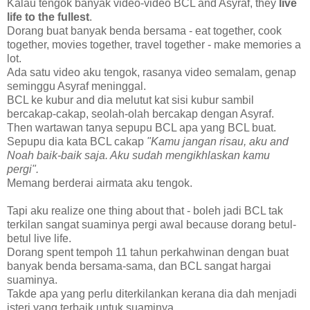
Kalau tengok banyak video-video BCL and Asyraf, they
live
life to the fullest
.
Dorang buat banyak benda bersama - eat together, cook
together, movies together, travel together - make memories a
lot.
Ada satu video aku tengok, rasanya video semalam, genap
seminggu Asyraf meninggal.
BCL ke kubur and dia melutut kat sisi kubur sambil
bercakap-cakap, seolah-olah bercakap dengan Asyraf.
Then wartawan tanya sepupu BCL apa yang BCL buat.
Sepupu dia kata BCL cakap
"Kamu jangan risau, aku and
Noah baik-baik saja. Aku sudah mengikhlaskan kamu
pergi".
Memang berderai airmata aku tengok.
Tapi aku realize one thing about that - boleh jadi BCL tak
terkilan sangat suaminya pergi awal because dorang betul-
betul live life.
Dorang spent tempoh 11 tahun perkahwinan dengan buat
banyak benda bersama-sama, dan BCL sangat hargai
suaminya.
Takde apa yang perlu diterkilankan kerana dia dah menjadi
isteri yang terbaik untuk suaminya.