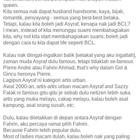
queen.
Kita semua nak dapat husband handsome, kaya, bijak,
romantik, penyayang - semua yang best-best belaka.
Tetapi, kalau kita boleh jadi Asyraf, kenapa nak jadi BCL?
I mean, instead of kita menunggu suami membahagiakan
kita, why not kita start membahagiakan suami, boleh jadi
dengan cara tu kita dapat life seperti BCL.
Kalau nak diingat-ingatkan balik [setakat yang aku ingatlah],
zaman muda Asyraf dulu famous, tetapi tidaklah se-famous
Pierre Andre atau Fahrin Ahmad, that's why dalam Gol &
Gincu heronya Pierre.
Lagipun Asyraf ni kategori artis urban.
Awal 2000-an, artis-artis urban macam Asyraf and Sazzy
Falak ni famous gitu-gitu je sebab dulu netizen lebih suka
artis yang muka melayu, cakap melayu, kalau boleh asal
kampung, asal orang susah, etc.
Dulu, kalau diletakkan di depan antara Asyraf dengan
Fahrin, aku percaya ramai pilih Fahrin.
Because Fahrin lebih popular dulu.
Most of ladies macam itulah, kalau boleh nak yang paling