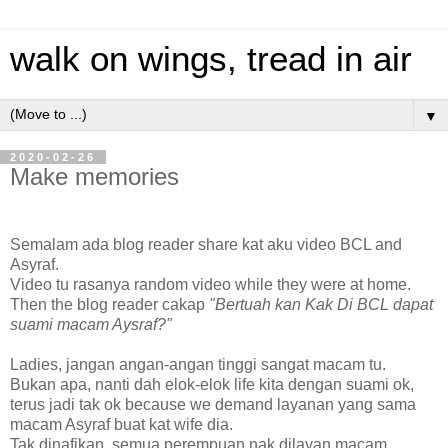
walk on wings, tread in air
▼
2020-02-26
Make memories
Semalam ada blog reader share kat aku video BCL and
Asyraf.
Video tu rasanya random video while they were at home.
Then the blog reader cakap
"Bertuah kan Kak Di BCL dapat
suami macam Aysraf?"
Ladies, jangan angan-angan tinggi sangat macam tu.
Bukan apa, nanti dah elok-elok life kita dengan suami ok,
terus jadi tak ok because we demand layanan yang sama
macam Asyraf buat kat wife dia.
Tak dinafikan, semua perempuan nak dilayan macam