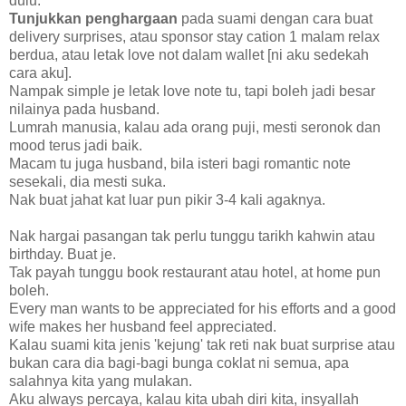
dulu.
Tunjukkan penghargaan
pada suami dengan cara buat
delivery surprises, atau sponsor stay cation 1 malam relax
berdua, atau letak love not dalam wallet [ni aku sedekah
cara aku].
Nampak simple je letak love note tu, tapi boleh jadi besar
nilainya pada husband.
Lumrah manusia, kalau ada orang puji, mesti seronok dan
mood terus jadi baik.
Macam tu juga husband, bila isteri bagi romantic note
sesekali, dia mesti suka.
Nak buat jahat kat luar pun pikir 3-4 kali agaknya.
Nak hargai pasangan tak perlu tunggu tarikh kahwin atau
birthday. Buat je.
Tak payah tunggu book restaurant atau hotel, at home pun
boleh.
Every man wants to be appreciated for his efforts and a good
wife makes her husband feel appreciated.
Kalau suami kita jenis 'kejung' tak reti nak buat surprise atau
bukan cara dia bagi-bagi bunga coklat ni semua, apa
salahnya kita yang mulakan.
Aku always percaya, kalau kita ubah diri kita, insyallah