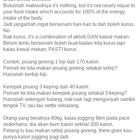
Bukanlah maksudnya it's nothing, but it's not nearly equal to
your food intake which accounts for 100% of the energy
intake of the body.
Jadi janganlah ingat bersenam hari-hari tu dah boleh kurus.
No.
Nak kurus, it's a combination of aktviti DAN kawal makan.
Belum tentu bersenam boleh buat badan kita kurus tapi
kalau kawal makan, PASTI kurus.
Contoh, pisang goreng 1 biji dah 170 kalori.
Pernah ke kita makan pisang goreng setakat sebiji?
Haruslah berbiji-biji.
Kerepek pisang 3 keping dah 40 kalori.
Pernah ke kita makan kerepek pisang setakat 3 keping?
Haruslah setengah balang, nak-nak lagi mengunyah sambil
tengok TV, tau-tau settle sebalang.
Orang yang beratnya 80kg, kalau jogging 6km pada pace
sederhana, dia akan burn kalori sekitar 200 kalori.
Petang tu kau makan sebiji pisang goreng, there goes kau
punya kalori jogging pagi tadi.