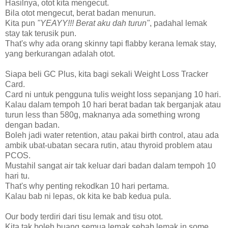
Hasilnya, otot kita mengecut.
Bila otot mengecut, berat badan menurun.
Kita pun
"YEAYY!!! Berat aku dah turun"
, padahal lemak
stay tak terusik pun.
That's why ada orang skinny tapi flabby kerana lemak stay,
yang berkurangan adalah otot.
Siapa beli GC Plus, kita bagi sekali Weight Loss Tracker
Card.
Card ni untuk pengguna tulis weight loss sepanjang 10 hari.
Kalau dalam tempoh 10 hari berat badan tak berganjak atau
turun less than 580g, maknanya ada something wrong
dengan badan.
Boleh jadi water retention, atau pakai birth control, atau ada
ambik ubat-ubatan secara rutin, atau thyroid problem atau
PCOS.
Mustahil sangat air tak keluar dari badan dalam tempoh 10
hari tu.
That's why penting rekodkan 10 hari pertama.
Kalau bab ni lepas, ok kita ke bab kedua pula.
Our body terdiri dari tisu lemak and tisu otot.
Kita tak boleh buang semua lemak sebab lemak in some