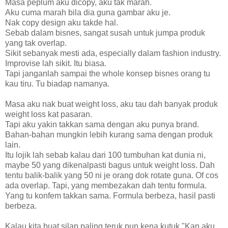
Masa peplum aku dicopy, aku tak marah.
Aku cuma marah bila dia guna gambar aku je.
Nak copy design aku takde hal.
Sebab dalam bisnes, sangat susah untuk jumpa produk
yang tak overlap.
Sikit sebanyak mesti ada, especially dalam fashion industry.
Improvise lah sikit. Itu biasa.
Tapi janganlah sampai the whole konsep bisnes orang tu
kau tiru. Tu biadap namanya.
Masa aku nak buat weight loss, aku tau dah banyak produk
weight loss kat pasaran.
Tapi aku yakin takkan sama dengan aku punya brand.
Bahan-bahan mungkin lebih kurang sama dengan produk
lain.
Itu lojik lah sebab kalau dari 100 tumbuhan kat dunia ni,
maybe 50 yang dikenalpasti bagus untuk weight loss. Dah
tentu balik-balik yang 50 ni je orang dok rotate guna. Of cos
ada overlap. Tapi, yang membezakan dah tentu formula.
Yang tu konfem takkan sama. Formula berbeza, hasil pasti
berbeza.
Kalau kita buat silap paling teruk pun kena kutuk "Kan aku