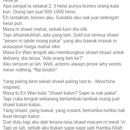
helai je.
Apa sangat la setakat 2, 3 helai punya bisnes orang kata
kan. Orang lain jual 500-1000 helai.
Eh lantaklah, bisnes aku. Sukatila aku nak jual setengah
helai pun.
Masa ni shawl mahal, sebab kain dia silk.
Tapi alhamdulillah, ada yang beli. Sold out semua shawl
"pesen ni takde orang pakai" yang aku bawak masuk ni
walaupun harga mahal sikit.
Masa En Wan tengok aku membungkus shawl-shawl untuk
delivery, dia tanya "Ada orang beli ke?"
Aku senyum je lah. Well, actions always prove why words
mean nothing. *flip boobs*
Yang paling best sekali shawl paling last tu - Moschino
inspired.
Masa tu En Wan kata "Shawl katun? Sape la nak pakai".
Tapi cuba tengok sekarang berlambak-lambak orang jual
shawl katun-katun.
Yang shawl, yang bawal, yang instant, berlumba-lumba nak
buat design katun.
Dari dulu lagi aku dah terasa-rasa shawl macam ni mesti 'in'.
Tapi ye lah, sebab aku bukan sape-sape jadi Hamba Allah