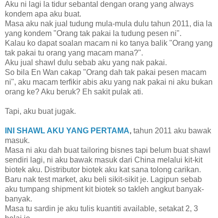
Aku ni lagi la tidur sebantal dengan orang yang always
kondem apa aku buat.
Masa aku nak jual tudung mula-mula dulu tahun 2011, dia la
yang kondem "Orang tak pakai la tudung pesen ni".
Kalau ko dapat soalan macam ni ko tanya balik "Orang yang
tak pakai tu orang yang macam mana?".
Aku jual shawl dulu sebab aku yang nak pakai.
So bila En Wan cakap "Orang dah tak pakai pesen macam
ni", aku macam terfikir abis aku yang nak pakai ni aku bukan
orang ke? Aku beruk? Eh sakit pulak ati.
Tapi, aku buat jugak.
INI SHAWL AKU YANG PERTAMA
,
tahun 2011 aku bawak
masuk.
Masa ni aku dah buat tailoring bisnes tapi belum buat shawl
sendiri lagi, ni aku bawak masuk dari China melalui kit-kit
biotek aku. Distributor biotek aku kat sana tolong carikan.
Baru nak test market, aku beli sikit-sikit je. Lagipun sebab
aku tumpang shipment kit biotek so takleh angkut banyak-
banyak.
Masa tu sardin je aku tulis kuantiti available, setakat 2, 3