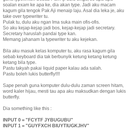
soalan exam ke apa ke, dia akan type. Jadi aku macam
kagum gila tengok Pak Aji menaip laju. Asal dia leka je, aku
take over typewriter tu.
Pulak tu, dulu aku ngan Ima suka main ofis-ofis.
So aku kejap-kejap jadi bos, kejap-kejap jadi secretary.
Secretary haruslah pandai type kan.
Memang jahanam la typewriter tu aku kejekan.
Bila aku masuk kelas komputer tu, aku rasa kagum gila
sebab keyboard dia tak berbunyik ketung ketang ketung
ketang bila type.
Pastu takyah pakai liquid paper kalau ada salah.
Pastu boleh lukis butterfly!!!!
Sape penah guna komputer dulu-dulu zaman screen hitam,
word kaler hijau, mesti tau apa aku maksudkan dengan lukis
butterfly.
Dia something like this :
INPUT 0 = "FCYTF JYBUGUBU"
INPUT 1 = "GUYFXCH BIUYTIUGKJHV"