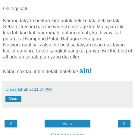
Oh lagi satu.
Korang takyah berkira-kira untuk beli ke tak, beli ke tak.
Sebab Celcom has the widest coverage kat Malaysia tak
kira lah kau kat luar rumah, dalam rumah, kat hiway, kat
pulau, kat Kampung Pulau Bahagia sekalipun.
Network quality is also the best so takyah risau nak layan
live streaming. Takde sangkut-sangkut punya. But the best of
all adelah sebab plan yang dia offer.
sini
Kalau nak tau lebih detail, boleh ke
Diana Ishak
at
11:04 AM
Share
‹
›
Home
View web version