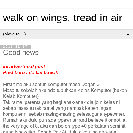
walk on wings, tread in air
▼
2011-11-27
Good news
Ini advertorial post.
Post baru ada kat bawah.
First time aku sentuh komputer masa Darjah 3.
Masa tu sekolah aku ada tubuhkan Kelas Komputer (bukan
Kelab Komputer).
Tak ramai parents yang bagi anak-anak dia join kelas ni
sebab masa tu tak ramai yang nampak kepentingan
komputer ni sebab masing-masing selesa guna typewriter.
Rumah aku dulu pun ada typewriter and believe it or not, at
the very age of 8, aku dah boleh type 40 perkataan seminit
guna typewriter. Sebab Pak Aji dulu cikgu, so apa-apa