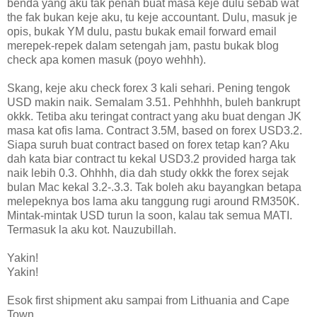
benda yang aku tak penah buat masa keje dulu sebab wat
the fak bukan keje aku, tu keje accountant. Dulu, masuk je
opis, bukak YM dulu, pastu bukak email forward email
merepek-repek dalam setengah jam, pastu bukak blog
check apa komen masuk (poyo wehhh).
Skang, keje aku check forex 3 kali sehari. Pening tengok
USD makin naik. Semalam 3.51. Pehhhhh, buleh bankrupt
okkk. Tetiba aku teringat contract yang aku buat dengan JK
masa kat ofis lama. Contract 3.5M, based on forex USD3.2.
Siapa suruh buat contract based on forex tetap kan? Aku
dah kata biar contract tu kekal USD3.2 provided harga tak
naik lebih 0.3. Ohhhh, dia dah study okkk the forex sejak
bulan Mac kekal 3.2-.3.3. Tak boleh aku bayangkan betapa
melepeknya bos lama aku tanggung rugi around RM350K.
Mintak-mintak USD turun la soon, kalau tak semua MATI.
Termasuk la aku kot. Nauzubillah.
Yakin!
Yakin!
Esok first shipment aku sampai from Lithuania and Cape
Town.