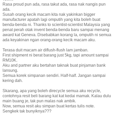
Rasa proud pun ada, rasa takut ada, rasa nak nangis pun
ada.
Susah orang kecik macam kita nak yakinkan bigger
manufacturer apatah lagi omputih yang kita boleh buat
benda-benda ni. Thanks to scientist-scientist Malaysia yang
penat perah otak invent benda-benda baru sampai menang
award kat Geneva. Disebabkan korang la, omputih ni semua
ada keyakinan ngan orang-orang kecik macam aku.
Terasa duit macam air diflush-flush lam jamban.
First shipment ni berat barang just 5kg, tapi amount sampai
RM10K.
Aku and partner aku bertahan taknak buat pinjaman bank
lansung.
Semua korek simpanan sendiri. Half-half. Jangan sampai
kering dah.
Skarang, apa yang boleh direcycle semua aku recycle,
contohnya resit beli barang kat kat kedai mamak. Kalau dulu
main buang je, tak pun malas nak ambik.
Now, semua resit aku simpan buat kertas tulis note.
Sengkek tak bunyiknya???