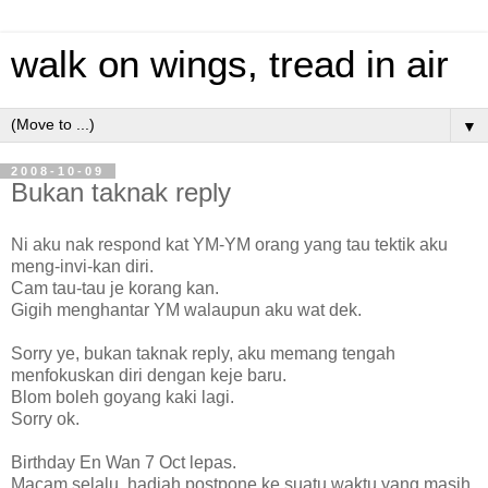
walk on wings, tread in air
▼
2008-10-09
Bukan taknak reply
Ni aku nak respond kat YM-YM orang yang tau tektik aku
meng-invi-kan diri.
Cam tau-tau je korang kan.
Gigih menghantar YM walaupun aku wat dek.
Sorry ye, bukan taknak reply, aku memang tengah
menfokuskan diri dengan keje baru.
Blom boleh goyang kaki lagi.
Sorry ok.
Birthday En Wan 7 Oct lepas.
Macam selalu, hadiah postpone ke suatu waktu yang masih