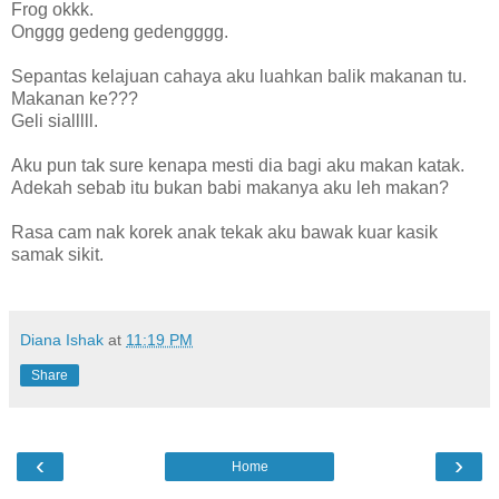
Frog okkk.
Onggg gedeng gedengggg.
Sepantas kelajuan cahaya aku luahkan balik makanan tu.
Makanan ke???
Geli sialllll.
Aku pun tak sure kenapa mesti dia bagi aku makan katak.
Adekah sebab itu bukan babi makanya aku leh makan?
Rasa cam nak korek anak tekak aku bawak kuar kasik
samak sikit.
Diana Ishak
at
11:19 PM
Share
‹
›
Home