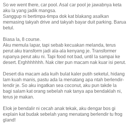
So we went there, car pool. Asal car pool je jawabnya keta
aku la yang jadik mangsa.
Sanggup ni bertimpa-timpa dok kat blakang asalkan
memasing takyah drive and takyah bayar duit parking. Barua
betul.
Biasa la, 8 course.
Aku memula lapar, tapi sebab kecuakan melanda, terus
perut aku transform jadi ala-ala kenyang je. Transformer
rupanya perut aku ni. Tapi food not bad, until la sampai ke
desert. Erghhhhhhh. Nak citer pun macam nak kuar isi perut.
Desert dia macam ada kuih bulat kaler putih seketul, hidang
lam kuah manis, pastu ada la menatang apa ntah berlendir-
lendir je. So aku ingatkan sea coconut, aku pun takde la
bagi salam kat orang sebelah nak tanya apa bendaklah ni,
terus je makan.
Elok je bendalir ni cecah anak tekak, aku dengar bos gi
explain kat budak sebelah yang menatang berlendir tu frog
gland!